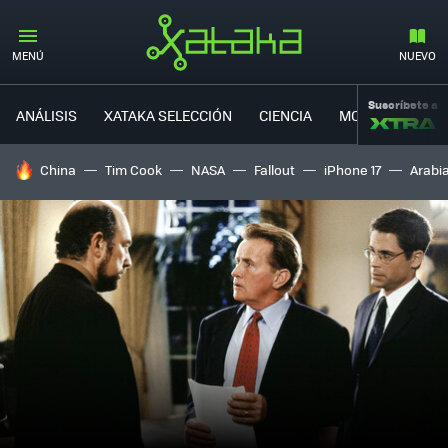
MENÚ
NUEVO
Suscríbete a
ANÁLISIS
XATAKA SELECCIÓN
CIENCIA
MOVILIDAD
HOY SE HABLA DE
China
Tim Cook
NASA
Fallout
iPhone 17
Arabi