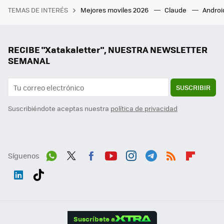
TEMAS DE INTERÉS
Mejores moviles 2026
Claude
Androi
RECIBE "Xatakaletter", NUESTRA NEWSLETTER
SEMANAL
SUSCRIBIR
Suscribiéndote aceptas nuestra
política de privacidad
Síguenos
Wh
Twit
Fac
You
Inst
Tele
RSS
Flip
ats
ter
ebo
tub
agr
gra
boa
Link
Tikt
App
ok
e
am
m
rd
edI
ok
Suscríbete a
n