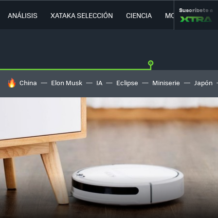
Suscríbete a
ANÁLISIS
XATAKA SELECCIÓN
CIENCIA
MOVILIDAD
HOY SE HABLA DE
China
Elon Musk
IA
Eclipse
Miniserie
Japón