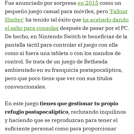
Fue anunciado por sorpresa
en 2015
como un
pequeño juego casual para móviles, pero
'Fallout
Shelter'
ha tenido tal éxito que
ha acabado dando
el salto para consolas
después de pasar por el PC.
De hecho, en Nintendo Switch te beneficias de la
pantalla táctil para controlar el juego con ella
como si fuera una tableta o con los mandos de
control. Se trata de un juego de Bethesda
ambientado en su franquicia postapocalíptica,
pero que poco tiene que ver con sus títulos
convencionales.
En este juego
tienes que gestionar tu propio
refugio postapocalíptico
, reclutando inquilinos
y haciendo que se reproduzcan para tener el
suficiente personal como para proporcionar