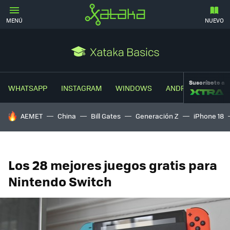
MENÚ
NUEVO
Suscríbete a
WHATSAPP
INSTAGRAM
WINDOWS
ANDROID
TRUC
HOY SE HABLA DE
AEMET
China
Bill Gates
Generación Z
iPhone 18
Los 28 mejores juegos gratis para
Nintendo Switch