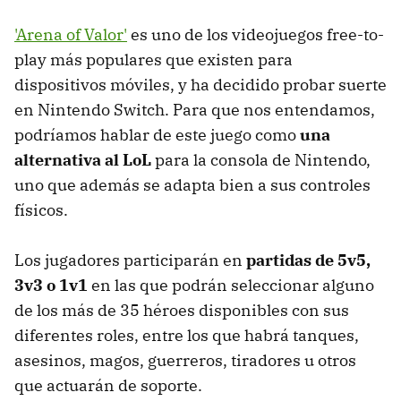
'Arena of Valor'
es uno de los videojuegos free-to-
play más populares que existen para
dispositivos móviles, y ha decidido probar suerte
en Nintendo Switch. Para que nos entendamos,
podríamos hablar de este juego como
una
alternativa al LoL
para la consola de Nintendo,
uno que además se adapta bien a sus controles
físicos.
Los jugadores participarán en
partidas de 5v5,
3v3 o 1v1
en las que podrán seleccionar alguno
de los más de 35 héroes disponibles con sus
diferentes roles, entre los que habrá tanques,
asesinos, magos, guerreros, tiradores u otros
que actuarán de soporte.