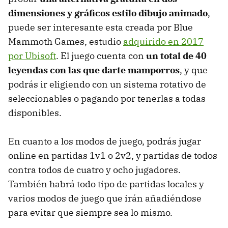
dimensiones y gráficos estilo dibujo animado
,
puede ser interesante esta creada por Blue
Mammoth Games, estudio
adquirido en 2017
por Ubisoft
. El juego cuenta con
un total de 40
leyendas con las que darte mamporros
, y que
podrás ir eligiendo con un sistema rotativo de
seleccionables o pagando por tenerlas a todas
disponibles.
En cuanto a los modos de juego, podrás jugar
online en partidas 1v1 o 2v2, y partidas de todos
contra todos de cuatro y ocho jugadores.
También habrá todo tipo de partidas locales y
varios modos de juego que irán añadiéndose
para evitar que siempre sea lo mismo.