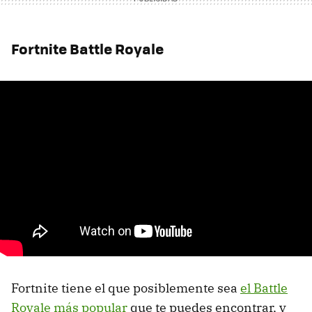
Fortnite Battle Royale
Fortnite tiene el que posiblemente sea
el Battle
Royale más popular
que te puedes encontrar, y