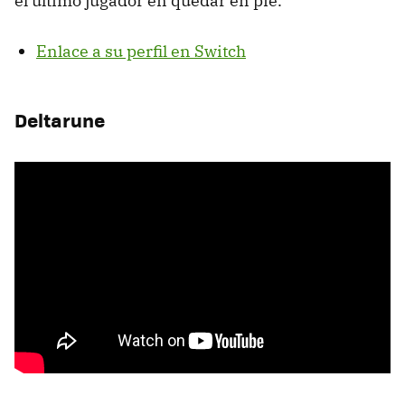
el último jugador en quedar en pie.
Enlace a su perfil en Switch
Deltarune