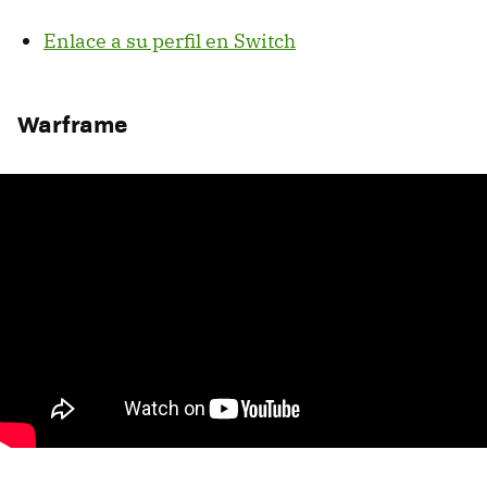
Enlace a su perfil en Switch
Warframe