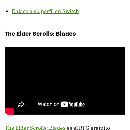
Enlace a su perfil en Switch
The Elder Scrolls: Blades
The Elder Scrolls: Blades
es el RPG gratuito