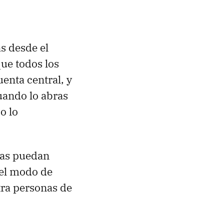
as desde el
ue todos los
enta central, y
uando lo abras
o lo
mas puedan
 el modo de
tra personas de