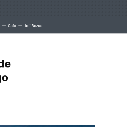
Café
Jeff Bezos
 de
go