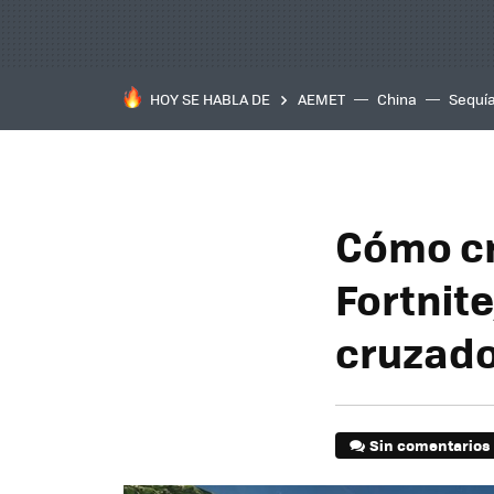
HOY SE HABLA DE
AEMET
China
Sequí
Cómo cr
Fortnit
cruzad
Sin comentarios