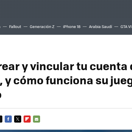
a
Fallout
Generación Z
iPhone 18
Arabia Saudí
GTA VI
ear y vincular tu cuenta
e, y cómo funciona su jue
o
FACEBOOK
TWITTER
FLIPBOARD
E-