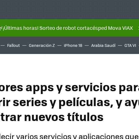
🌿¡Últimas horas! Sorteo de robot cortacésped Mova ViAX
Fallout
Generación Z
iPhone 18
Arabia Saudí
GTA VI
ores apps y servicios pa
r series y películas, y a
trar nuevos títulos
ecir varios servicios y aplicaciones que