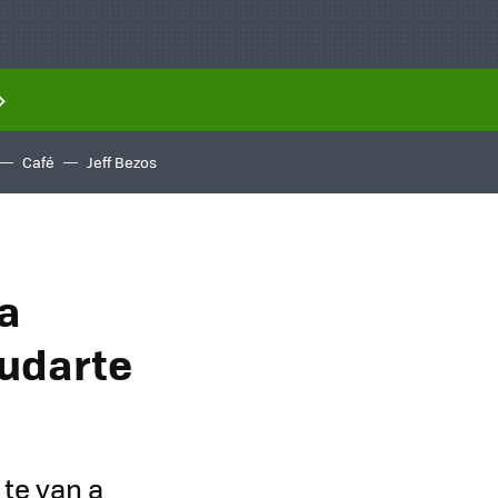
Café
Jeff Bezos
ra
yudarte
 te van a