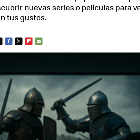
cubrir nuevas series o películas para v
n tus gustos.
FACEBOOK
TWITTER
FLIPBOARD
E-
MAIL