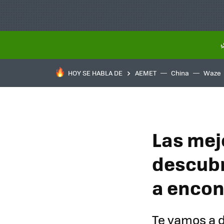
HOY SE HABLA DE
AEMET
China
Waze
Las mej
descubri
a encon
Te vamos a d