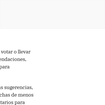
votar o llevar
mendaciones,
 para
s sugerencias,
 echas de menos
ntarios para