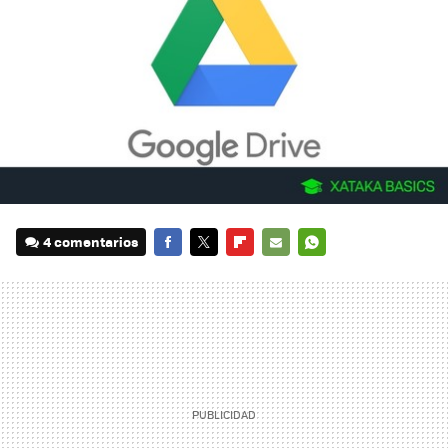
4 comentarios
FACEBOOK
TWITTER
FLIPBOARD
E-
WHATSAPP
MAIL