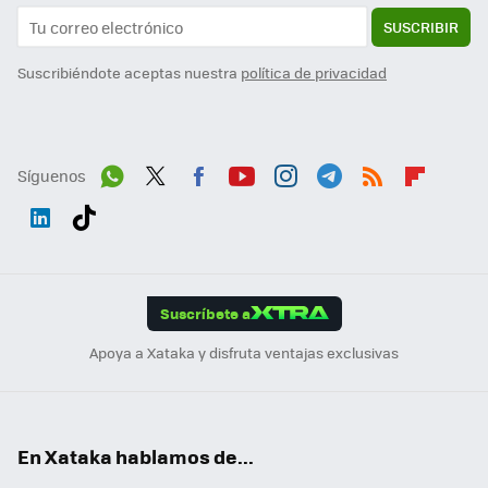
SUSCRIBIR
Suscribiéndote aceptas nuestra
política de privacidad
Síguenos
Wh
Twit
Fac
You
Inst
Tele
RSS
Flip
ats
ter
ebo
tub
agr
gra
boa
Link
Tikt
App
ok
e
am
m
rd
edI
ok
Suscríbete a
n
Apoya a Xataka y disfruta ventajas exclusivas
En Xataka hablamos de...