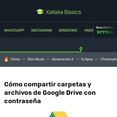
Suscríbete a
WHATSAPP
INSTAGRAM
WINDOWS
ANDROID
TRUC
HOY SE HABLA DE
China
Elon Musk
Generación Z
Eclipse
Christoph
Cómo compartir carpetas y
archivos de Google Drive con
contraseña