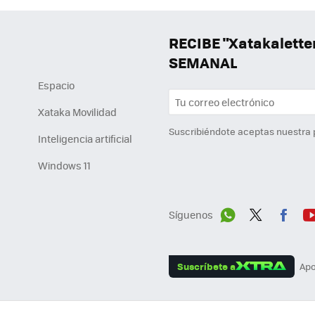
RECIBE "Xatakalett
SEMANAL
Espacio
Xataka Movilidad
Suscribiéndote aceptas nuestra
Inteligencia artificial
Windows 11
Síguenos
Wh
Twit
Fac
Y
ats
ter
ebo
tu
Suscríbete a
Apo
App
ok
e