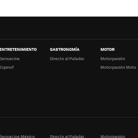
ENTRETENIMIENTO
GASTRONOMÍA
MOTOR
Sensacine
Directo al Paladar
Motorpasión
Espinof
Motorpasión Moto
Sensacine México
Directo al Paladar
Motorpasión