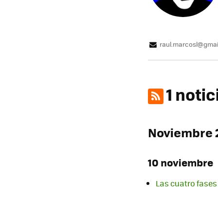
raul.marcosl@gmai
1 noti
Noviembre 
10 noviembre
Las cuatro fases