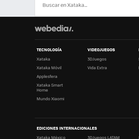
TECNOLOGÍA
VIDEOJUEGOS
Xataka
3DJuegos
Xataka Móvil
Vida Extra
Applesfera
Xataka Smart
Home
Mundo Xiaomi
EDICIONES INTERNACIONALES
Xataka México
3DJuegos LATAM