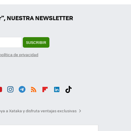
er", NUESTRA NEWSLETTER
SUSCRIBIR
política de privacidad
ou
Inst
Tele
RSS
Flip
Link
Tikt
b
agr
gra
boa
edI
ok
ya a Xataka y disfruta ventajas exclusivas
am
m
rd
n