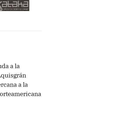
da a la
Aquisgrán
rcana a la
 norteamericana