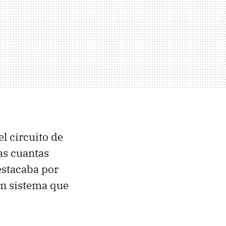
l circuito de
nas cuantas
estacaba por
un sistema que