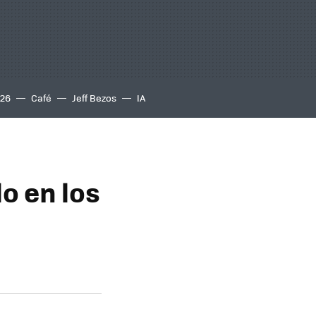
S26
Café
Jeff Bezos
IA
o en los