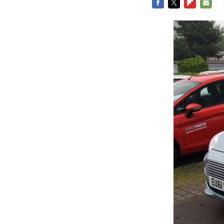
FACEBOOK
TWITTER
FLIPBOARD
E-
MAIL