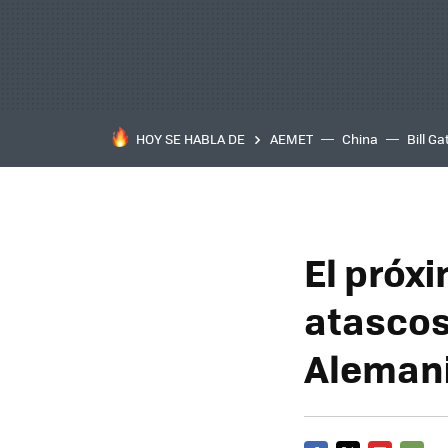
HOY SE HABLA DE
AEMET
China
Bill Ga
El próxi
atascos
Aleman