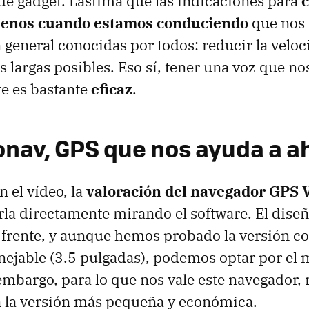
de gadget. Lástima que las indicaciones para
enos cuando estamos conduciendo
que nos 
 general conocidas por todos: reducir la veloc
 largas posibles. Eso sí, tener una voz que no
e es bastante
eficaz
.
onav,
GPS
que nos ayuda a a
 el vídeo, la
valoración del navegador
GPS
V
a directamente mirando el software. El diseño
 frente, y aunque hemos probado la versión c
ejable (3.5 pulgadas), podemos optar por el 
embargo, para lo que nos vale este navegador
 la versión más pequeña y económica.