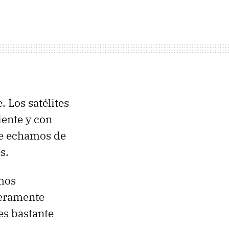
 Los satélites
iente y con
ue echamos de
s.
mos
deramente
es bastante