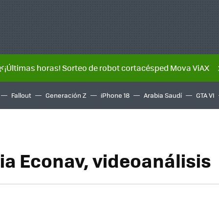
🌿¡Últimas horas! Sorteo de robot cortacésped Mova ViAX
Fallout
Generación Z
iPhone 18
Arabia Saudí
GTA VI
ia Econav, videoanálisis