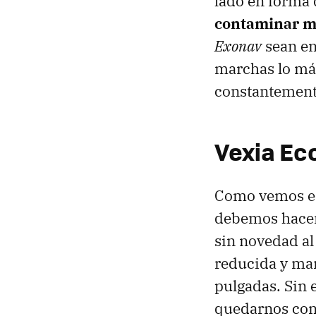
lado en forma 
contaminar m
Exonav
sean en
marchas lo más
constantement
Vexia Ec
Como vemos en
debemos hacerl
sin novedad al
reducida y man
pulgadas. Sin 
quedarnos con