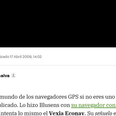
zado 17 Abril 2009, 14:02
nalva
l mundo de los navegadores
GPS
si no eres uno
licado. Lo hizo Blusens con
su navegador con
intenta lo mismo el
Vexia Econav
. Su
señuelo
e