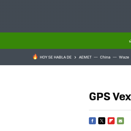
HOY SE HABLA DE
AEMET
China
Waze
GPS Vex
FACEBOOK
TWITTER
FLIPBOARD
E-