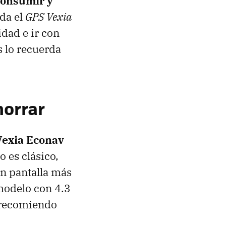
consumir y
da el
GPS
Vexia
idad e ir con
s lo recuerda
horrar
exia Econav
 es clásico,
on pantalla más
modelo con 4.3
, recomiendo