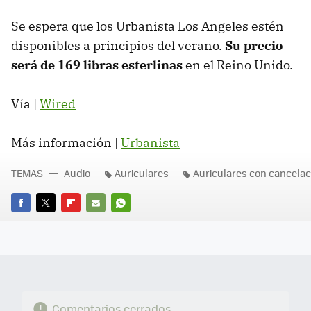
Se espera que los Urbanista Los Angeles estén
disponibles a principios del verano.
Su precio
será de 169 libras esterlinas
en el Reino Unido.
Vía |
Wired
Más información |
Urbanista
TEMAS
Audio
Auriculares
Auriculares con cancelaci
FACEBOOK
TWITTER
FLIPBOARD
E-
WHATSAPP
MAIL
Comentarios cerrados