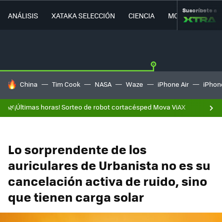
Suscríbete a
ANÁLISIS
XATAKA SELECCIÓN
CIENCIA
MOVILIDAD
HOY SE HABLA DE
China
Tim Cook
NASA
Waze
iPhone Air
iPhone
🌿¡Últimas horas! Sorteo de robot cortacésped Mova ViAX
Lo sorprendente de los
auriculares de Urbanista no es su
cancelación activa de ruido, sino
que tienen carga solar