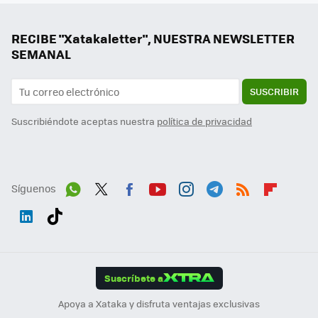
RECIBE "Xatakaletter", NUESTRA NEWSLETTER
SEMANAL
SUSCRIBIR
Suscribiéndote aceptas nuestra
política de privacidad
Síguenos
Wh
Twit
Fac
You
Inst
Tele
RSS
Flip
ats
ter
ebo
tub
agr
gra
boa
Link
Tikt
App
ok
e
am
m
rd
edI
ok
Suscríbete a
n
Apoya a Xataka y disfruta ventajas exclusivas