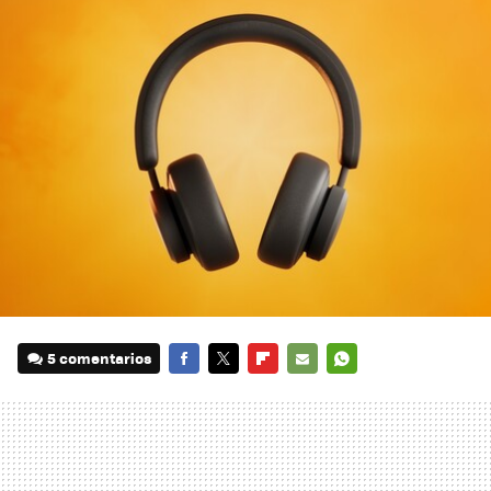
5 comentarios
FACEBOOK
TWITTER
FLIPBOARD
E-
WHATSAPP
MAIL