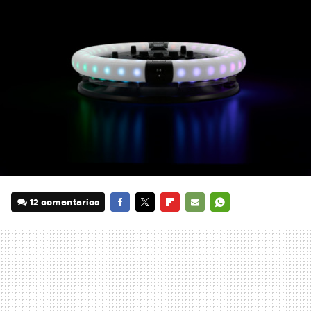
12 comentarios
FACEBOOK
TWITTER
FLIPBOARD
E-
WHATSAPP
MAIL