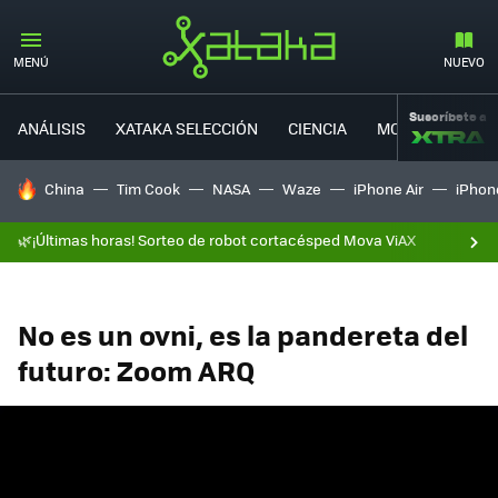
MENÚ
NUEVO
Suscríbete a
ANÁLISIS
XATAKA SELECCIÓN
CIENCIA
MOVILIDAD
HOY SE HABLA DE
China
Tim Cook
NASA
Waze
iPhone Air
iPhone
🌿¡Últimas horas! Sorteo de robot cortacésped Mova ViAX
No es un ovni, es la pandereta del
futuro: Zoom ARQ