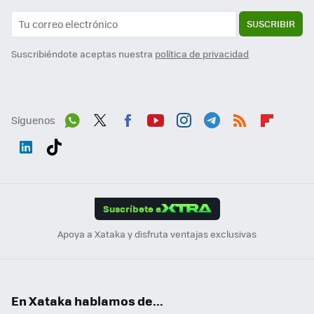
SUSCRIBIR
Suscribiéndote aceptas nuestra
política de privacidad
Síguenos
Wh
Twit
Fac
You
Inst
Tele
RSS
Flip
ats
ter
ebo
tub
agr
gra
boa
Link
Tikt
App
ok
e
am
m
rd
edI
ok
Suscríbete a
n
Apoya a Xataka y disfruta ventajas exclusivas
En Xataka hablamos de...