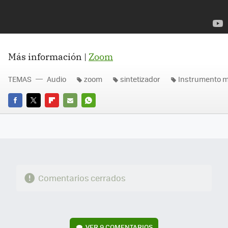
Más información |
Zoom
TEMAS
Audio
zoom
sintetizador
Instrumento m
FACEBOOK
TWITTER
FLIPBOARD
E-
WHATSAPP
MAIL
Comentarios cerrados
VER
9 COMENTARIOS