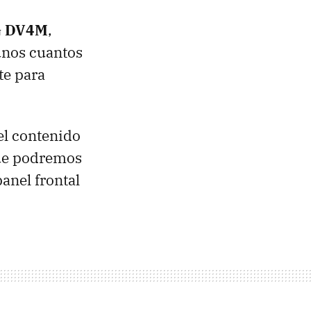
G DV4M
,
unos cuantos
te para
el contenido
ue podremos
panel frontal