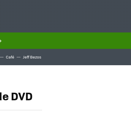
Café
Jeff Bezos
de DVD