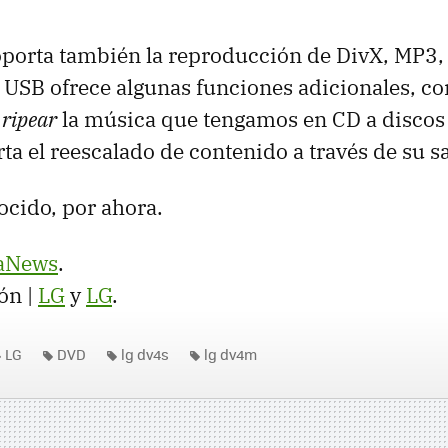
porta también la reproducción de DivX, MP3
o
USB
ofrece algunas funciones adicionales, c
e
ripear
la música que tengamos en CD a disco
a el reescalado de contenido a través de su s
ocido, por ahora.
aNews
.
ón |
LG
y
LG
.
LG
DVD
lg dv4s
lg dv4m