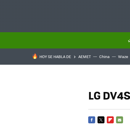
HOY SE HABLA DE
AEMET
China
Waze
LG DV4S
FACEBOOK
TWITTER
FLIPBOARD
E-