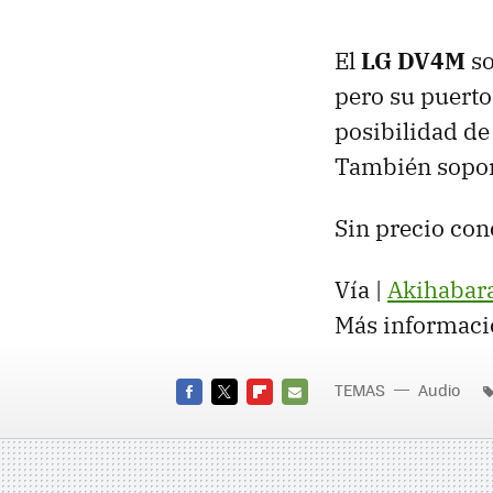
El
LG DV4M
so
pero su puert
posibilidad d
También soport
Sin precio con
Vía |
Akihabar
Más informaci
TEMAS
Audio
FACEBOOK
TWITTER
FLIPBOARD
E-
MAIL