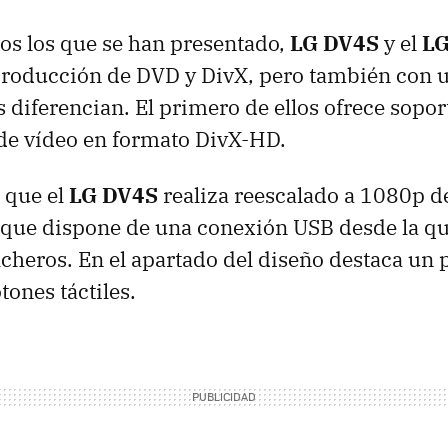
os los que se han presentado,
LG DV4S
y el
L
producción de
DVD
y DivX, pero también con 
s diferencian. El primero de ellos ofrece sopor
de vídeo en formato DivX-HD.
l que el
LG DV4S
realiza reescalado a 1080p d
 que dispone de una conexión
USB
desde la q
icheros. En el apartado del diseño destaca un 
tones táctiles.