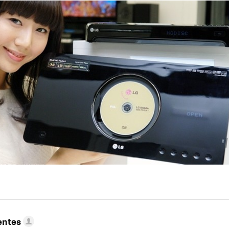
entes