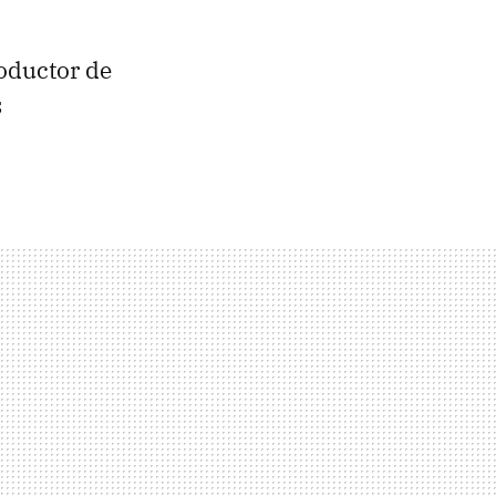
roductor de
s