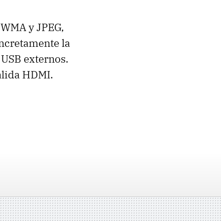
,
WMA
y
JPEG
,
oncretamente la
s
USB
externos.
alida
HDMI
.