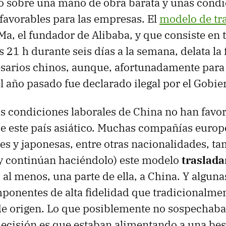
o sobre una mano de obra barata y unas cond
favorables para las empresas. El
modelo de tra
Ma, el fundador de Alibaba, y que consiste en 
as 21 h durante seis días a la semana, delata la 
sarios chinos, aunque, afortunadamente para 
el año pasado fue declarado ilegal por el Gobie
as condiciones laborales de China no han favor
e este país asiático. Muchas compañías europ
s y japonesas, entre otras nacionalidades, t
y continúan haciéndolo) este modelo
traslada
o, al menos, una parte de ella, a China. Y alguna
onentes de alta fidelidad que tradicionalme
 de origen. Lo que posiblemente no sospechab
ecisión es que estaban alimentando a una bes