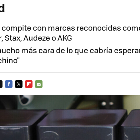
d
 compite con marcas reconocidas com
, Stax, Audeze o AKG
 mucho más cara de lo que cabría espera
chino"
FACEBOOK
TWITTER
FLIPBOARD
E-
MAIL