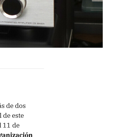
ás de dos
l de este
l 11 de
rganización