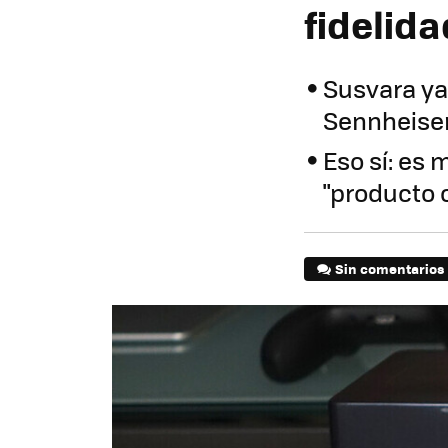
fidelida
Susvara ya
Sennheiser
Eso sí: es
"producto 
Sin comentarios