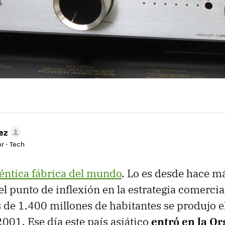
ez
r - Tech
téntica fábrica del mundo
. Lo es desde hace m
l punto de inflexión en la estrategia comercia
 de 1.400 millones de habitantes se produjo e
001. Ese día este país asiático
entró en la O