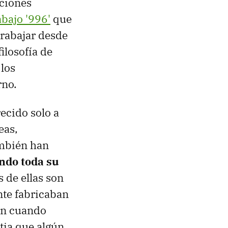
iciones
bajo '996'
que
trabajar desde
filosofía de
los
rno.
ecido solo a
eas,
ambién han
ndo toda su
s de ellas son
nte fabricaban
an cuando
tia que algún