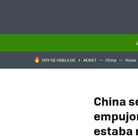
HOY SE HABLA DE
AEMET
China
Waze
China s
empujon
estaba n