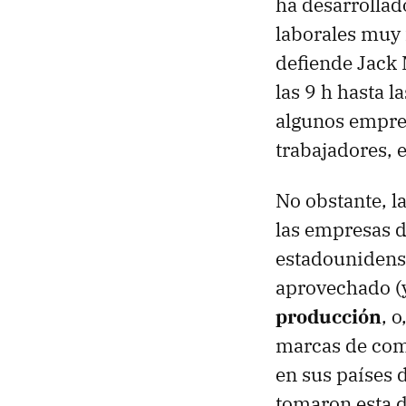
ha desarrollad
laborales muy 
defiende Jack 
las 9 h hasta l
algunos empre
trabajadores, 
No obstante, l
las empresas d
estadounidense
aprovechado (
producción
, 
marcas de comp
en sus países
tomaron esta d