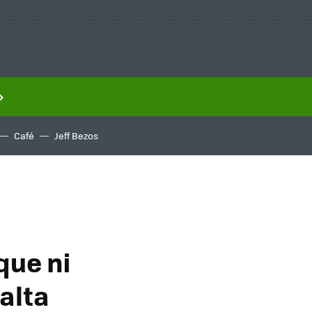
Café
Jeff Bezos
que ni
 alta