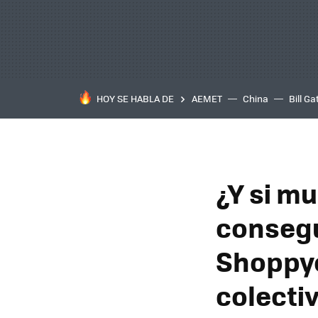
HOY SE HABLA DE
AEMET
China
Bill Ga
¿Y si m
consegu
Shoppyo
colecti