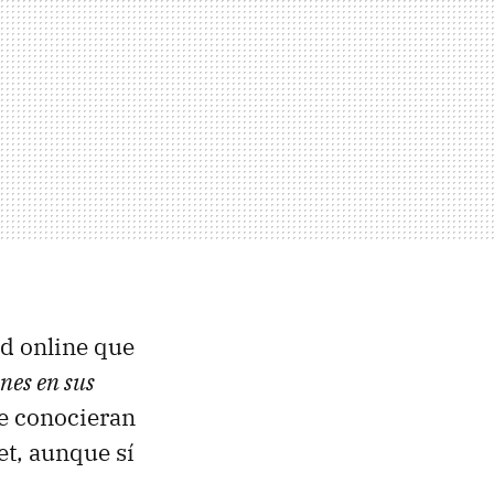
ad online que
nes en sus
se conocieran
et, aunque sí