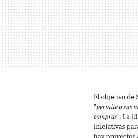
El objetivo de
"
permite a sus m
compras
". La i
iniciativas pa
hay proyectos 