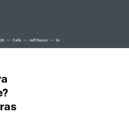
S26
Café
Jeff Bezos
IA
ra
e?
pras