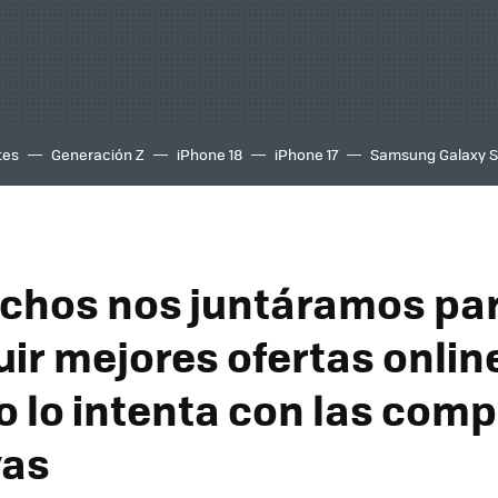
tes
Generación Z
iPhone 18
iPhone 17
Samsung Galaxy 
uchos nos juntáramos pa
ir mejores ofertas onlin
 lo intenta con las com
vas