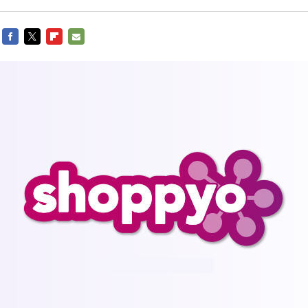
FACEBOOK
TWITTER
FLIPBOARD
E-
MAIL