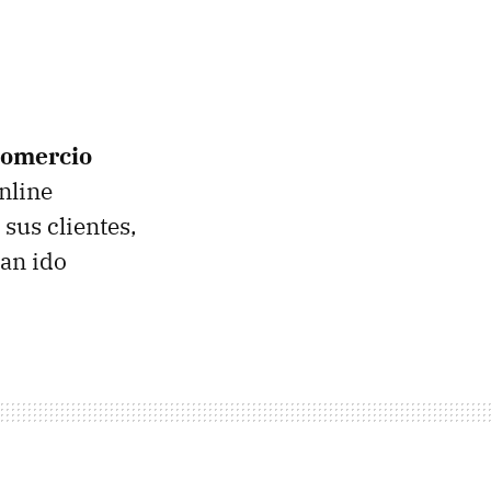
comercio
nline
sus clientes,
han ido