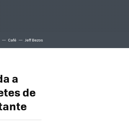
Café
Jeff Bezos
da a
etes de
tante