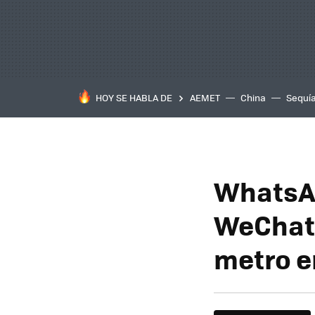
HOY SE HABLA DE
AEMET
China
Sequí
WhatsAp
WeChat:
metro e