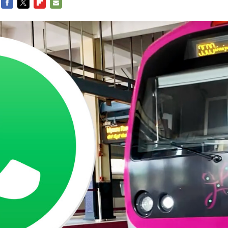
FACEBOOK
TWITTER
FLIPBOARD
E-
MAIL