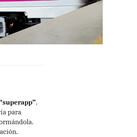
 “superapp”
.
vía para
sformándola.
ación.