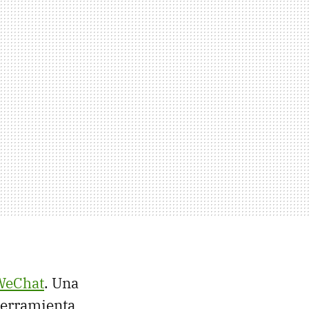
WeChat
. Una
 herramienta