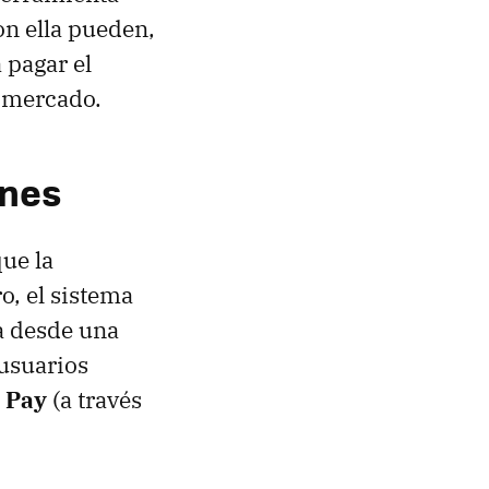
on ella pueden,
 pagar el
l mercado.
ones
que la
, el sistema
za desde una
 usuarios
p Pay
(a través