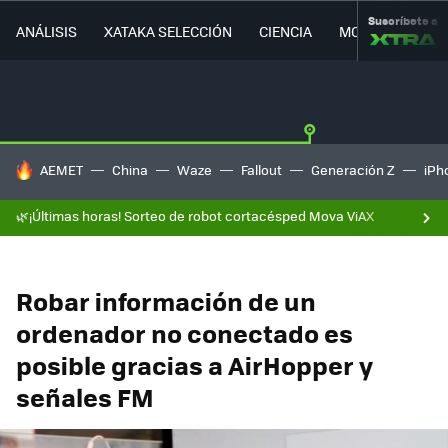
Suscríbete a
ANÁLISIS
XATAKA SELECCIÓN
CIENCIA
MOVILIDAD
HOY SE HABLA DE
AEMET
China
Waze
Fallout
Generación Z
iPh
🌿¡Últimas horas! Sorteo de robot cortacésped Mova ViAX
Robar información de un
ordenador no conectado es
posible gracias a AirHopper y
señales FM