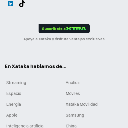
Wh
Twit
Fac
You
Inst
Tele
RSS
Flip
ats
ter
ebo
tub
agr
gra
boa
Link
Tikt
App
ok
e
am
m
rd
edI
ok
Suscríbete a
n
Apoya a Xataka y disfruta ventajas exclusivas
En Xataka hablamos de...
Streaming
Análisis
Espacio
Móviles
Energía
Xataka Movilidad
Apple
Samsung
Inteligencia artificial
China