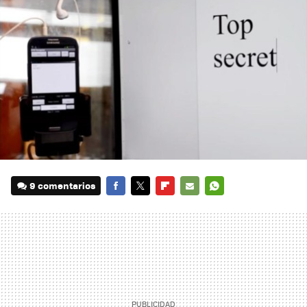
9 comentarios
FACEBOOK
TWITTER
FLIPBOARD
E-
WHATSAPP
MAIL