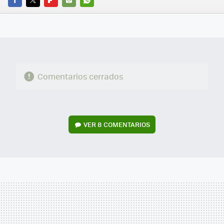
FACEBOOK
TWITTER
FLIPBOARD
E-
WHATSAPP
MAIL
Comentarios cerrados
VER
8 COMENTARIOS