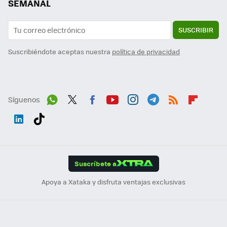
SEMANAL
SUSCRIBIR
Suscribiéndote aceptas nuestra
política de privacidad
Síguenos
Wh
Twit
Fac
You
Inst
Tele
RSS
Flip
ats
ter
ebo
tub
agr
gra
boa
Link
Tikt
App
ok
e
am
m
rd
edI
ok
Suscríbete a
n
Apoya a Xataka y disfruta ventajas exclusivas