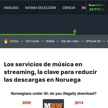
Suscríbete a
ANÁLISIS
XATAKA SELECCIÓN
CIENCIA
MOVILIDAD
HOY SE HABLA DE
China
Tim Cook
NASA
Ola de calor
iPhone 18
Los servicios de música en
streaming, la clave para reducir
las descargas en Noruega