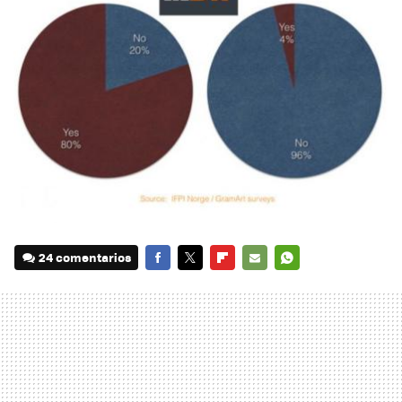
24 comentarios
FACEBOOK
TWITTER
FLIPBOARD
E-
WHATSAPP
MAIL