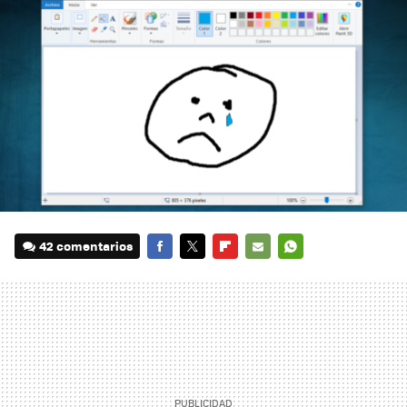
42 comentarios
FACEBOOK
TWITTER
FLIPBOARD
E-
WHATSAPP
MAIL