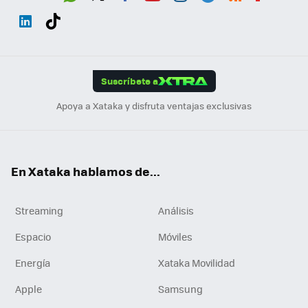
Wh
Twit
Fac
You
Inst
Tele
RSS
Flip
ats
ter
ebo
tub
agr
gra
boa
Link
Tikt
App
ok
e
am
m
rd
edI
ok
Suscríbete a
n
Apoya a Xataka y disfruta ventajas exclusivas
En Xataka hablamos de...
Streaming
Análisis
Espacio
Móviles
Energía
Xataka Movilidad
Apple
Samsung