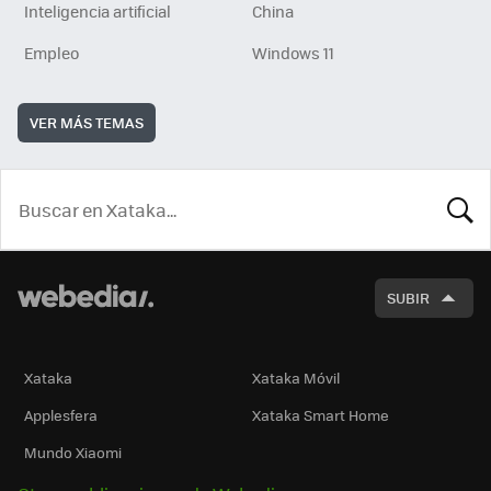
Inteligencia artificial
China
Empleo
Windows 11
VER MÁS TEMAS
BUSCA
SUBIR
Xataka
Xataka Móvil
Applesfera
Xataka Smart Home
Mundo Xiaomi