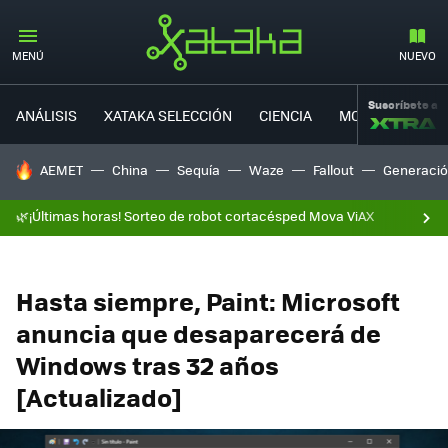
MENÚ
NUEVO
Suscríbete a
ANÁLISIS
XATAKA SELECCIÓN
CIENCIA
MOVILIDAD
HOY SE HABLA DE
AEMET
China
Sequía
Waze
Fallout
Generació
🌿¡Últimas horas! Sorteo de robot cortacésped Mova ViAX
Hasta siempre, Paint: Microsoft
anuncia que desaparecerá de
Windows tras 32 años
[Actualizado]