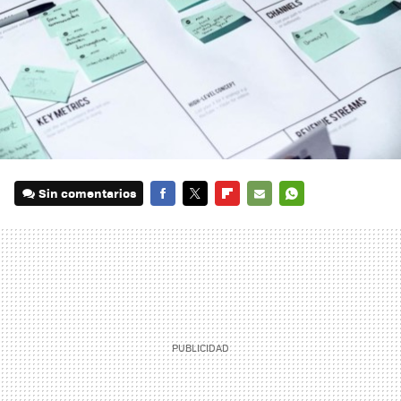
Sin comentarios
FACEBOOK
TWITTER
FLIPBOARD
E-
WHATSAPP
MAIL