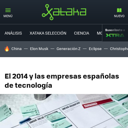
MENÚ
NUEVO
Suscríbete a
ANÁLISIS
XATAKA SELECCIÓN
CIENCIA
MOVILIDAD
HOY SE HABLA DE
China
Elon Musk
Generación Z
Eclipse
Christoph
El 2014 y las empresas españolas
de tecnología