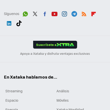
Síguenos
Wh
Twit
Fac
You
Inst
Tele
RSS
Flip
ats
ter
ebo
tub
agr
gra
boa
Link
Tikt
App
ok
e
am
m
rd
edI
ok
Suscríbete a
n
Apoya a Xataka y disfruta ventajas exclusivas
En Xataka hablamos de...
Streaming
Análisis
Espacio
Móviles
Energía
Xataka Movilidad