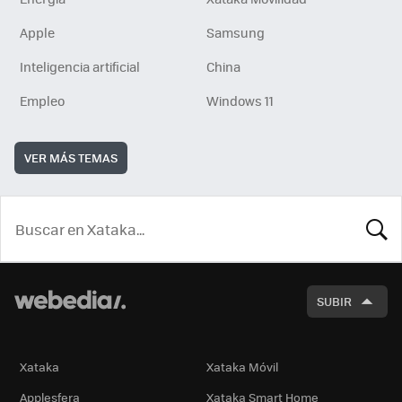
Apple
Samsung
Inteligencia artificial
China
Empleo
Windows 11
VER MÁS TEMAS
BUSCA
SUBIR
Xataka
Xataka Móvil
Applesfera
Xataka Smart Home