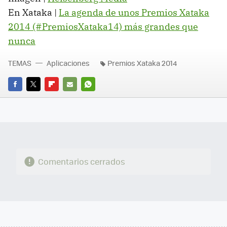
En Xataka |
La agenda de unos Premios Xataka
2014 (#PremiosXataka14) más grandes que
nunca
TEMAS
Aplicaciones
Premios Xataka 2014
FACEBOOK
TWITTER
FLIPBOARD
E-
WHATSAPP
MAIL
Comentarios cerrados