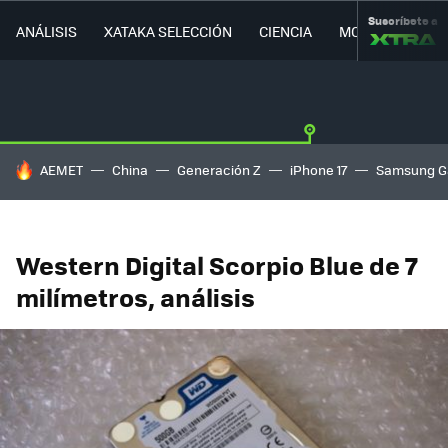
Suscríbete a
ANÁLISIS
XATAKA SELECCIÓN
CIENCIA
MOVILIDAD
HOY SE HABLA DE
AEMET
China
Generación Z
iPhone 17
Samsung G
Western Digital Scorpio Blue de 7
milímetros, análisis