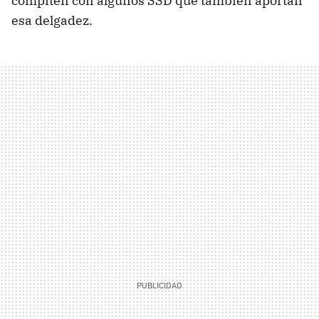
compiten con algunos
SSD
que también aportan
esa delgadez.