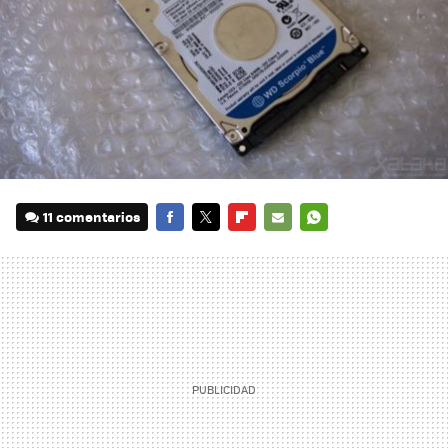
11 comentarios
FACEBOOK
TWITTER
FLIPBOARD
E-
WHATSAPP
MAIL