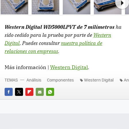
Ne
Western Digital WD5000LPVT de 7 milímetros
ha
sido cedido para la prueba por parte de
Western
Digital
. Puedes consultar
nuestra política de
relaciones con empresas
.
Más información |
Western Digital
.
TEMAS
Análisis
Componentes
Western Digital
An
FACEBOOK
TWITTER
FLIPBOARD
E-
WHATSAPP
MAIL