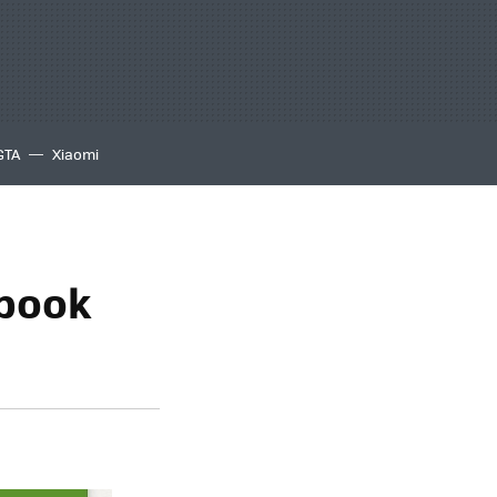
GTA
Xiaomi
abook