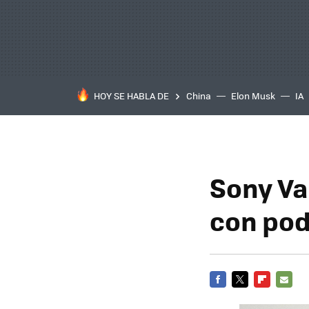
HOY SE HABLA DE
China
Elon Musk
IA
Sony Va
con pod
FACEBOOK
TWITTER
FLIPBOARD
E-