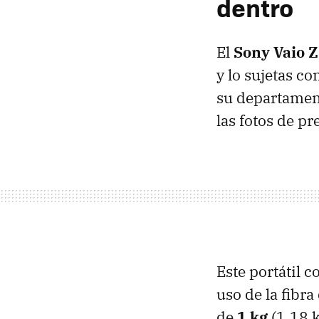
dentro
El
Sony Vaio Z
y lo sujetas c
su departament
las fotos de pr
Este portátil c
uso de la fibr
de
1 kg
(1.18 k