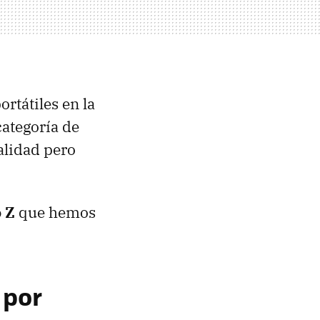
rtátiles en la
ategoría de
alidad pero
o Z
que hemos
 por