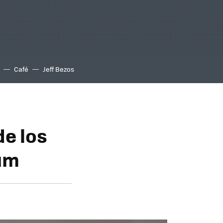
Café
Jeff Bezos
de los
um