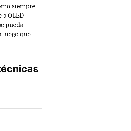
como siempre
te a OLED
se pueda
a luego que
técnicas