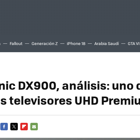
a
Fallout
Generación Z
iPhone 18
Arabia Saudí
GTA VI
ic DX900, análisis: uno 
s televisores UHD Premi
FACEBOOK
TWITTER
FLIPBOARD
E-