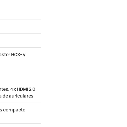
aster HCX+ y
tes, 4 x HDMI 2.0
da de auriculares
ás compacto