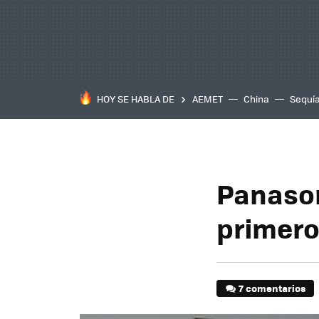
HOY SE HABLA DE
AEMET
China
Sequí
Panason
primero
7 comentarios