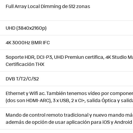
Full Array Local Dimming de 512 zonas
UHD (3840x2160p)
4K 3000Hz BMR IFC
Soporte HDR, DCI-P3, UHD Premiun certifica, 4K Studio M
Certificación THX
DVB T/T2/C/S2
Ethernet y Wifi ac. También tenemos vídeo por componen
(dos son HDMI-ARC), 3 x USB, 2 x CI+, salida Óptica y sali
Mando de control remoto tradicional y nuevo mando m
además de opción de usar aplicación para iOS y Android