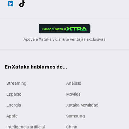
Wh
Twit
Fac
You
Inst
Tele
RSS
Flip
ats
ter
ebo
tub
agr
gra
boa
Link
Tikt
App
ok
e
am
m
rd
edI
ok
Suscríbete a
n
Apoya a Xataka y disfruta ventajas exclusivas
En Xataka hablamos de...
Streaming
Análisis
Espacio
Móviles
Energía
Xataka Movilidad
Apple
Samsung
Inteligencia artificial
China