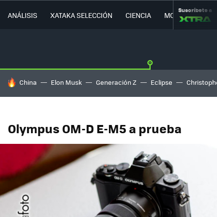
Suscríbete a
ANÁLISIS
XATAKA SELECCIÓN
CIENCIA
MOVILIDAD
HOY SE HABLA DE
China
Elon Musk
Generación Z
Eclipse
Christoph
Olympus OM-D E-M5 a prueba