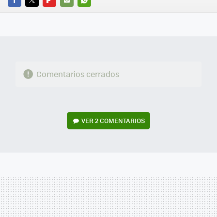
FACEBOOK
TWITTER
FLIPBOARD
E-
WHATSAPP
MAIL
Comentarios cerrados
VER
2 COMENTARIOS