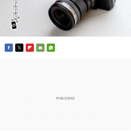
FACEBOOK
TWITTER
FLIPBOARD
E-
WHATSAPP
MAIL