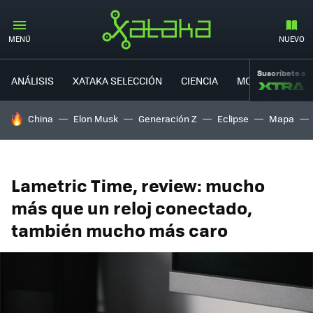
MENÚ
NUEVO
Suscríbete a
ANÁLISIS
XATAKA SELECCIÓN
CIENCIA
MOVILIDAD
HOY SE HABLA DE
China
Elon Musk
Generación Z
Eclipse
Mapa
Lametric Time, review: mucho
más que un reloj conectado,
también mucho más caro