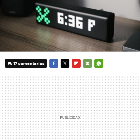
17 comentarios
FACEBOOK
TWITTER
FLIPBOARD
E-
WHATSAPP
MAIL