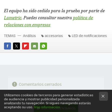
El equipo ha sido cedido para la prueba por parte de
Lametric
. Puedes consultar nuestra
política de
relaciones con empresas
TEMAS
Análisis
accesorios
LED de notificaciones
FACEBOOK
TWITTER
FLIPBOARD
E-
WHATSAPP
MAIL
Comentarios cerrados
Utilizamos cookies de terceros para generar estadísticas
de audiencia y mostrar publicidad personalizada
analizando tu navegación. Si sigues navegando estarás
aceptando su uso.
Más información
VER
16 COMENTARIOS