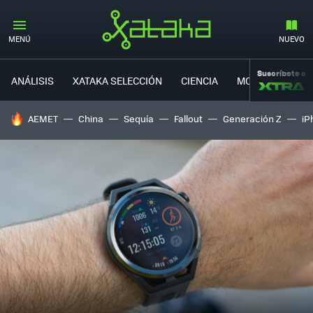
MENÚ
NUEVO
Suscríbete a
ANÁLISIS
XATAKA SELECCIÓN
CIENCIA
MOVILIDAD
HOY SE HABLA DE
AEMET
China
Sequía
Fallout
Generación Z
iP