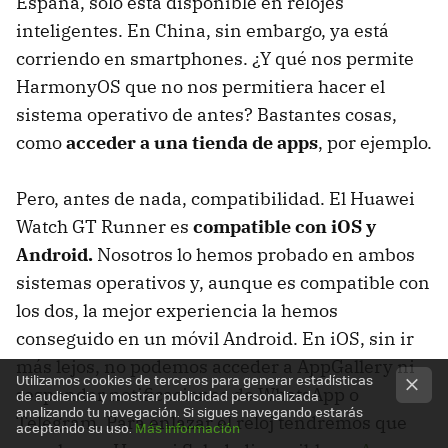
España, solo está disponible en relojes
inteligentes. En China, sin embargo, ya está
corriendo en smartphones. ¿Y qué nos permite
HarmonyOS que no nos permitiera hacer el
sistema operativo de antes? Bastantes cosas,
como
acceder a una tienda de apps
, por ejemplo.
Pero, antes de nada, compatibilidad. El Huawei
Watch GT Runner es
compatible con iOS y
Android.
Nosotros lo hemos probado en ambos
sistemas operativos y, aunque es compatible con
los dos, la mejor experiencia la hemos
conseguido en un móvil Android. En iOS, sin ir
más lejos, no podemos acceder a AppGallery ni
Utilizamos cookies de terceros para generar estadísticas
responder notificaciones de WhatsApp o
de audiencia y mostrar publicidad personalizada
analizando tu navegación. Si sigues navegando estarás
Telegram. Para enlazar el reloj tendremos que
aceptando su uso.
Más información