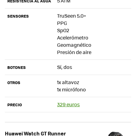
5 ATM
RESISTENCIA AL AGUA
TruSeen 5.0+
SENSORES
PPG
SpO2
Acelerómetro
Geomagnético
Presión de aire
Sí, dos
BOTONES
1x altavoz
OTROS
1x micrófono
329 euros
PRECIO
Huawei Watch GT Runner