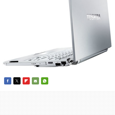
FACEBOOK
TWITTER
FLIPBOARD
E-
WHATSAPP
MAIL