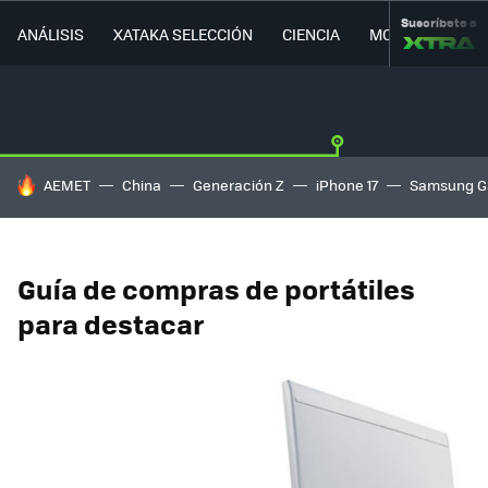
Suscríbete a
ANÁLISIS
XATAKA SELECCIÓN
CIENCIA
MOVILIDAD
HOY SE HABLA DE
AEMET
China
Generación Z
iPhone 17
Samsung G
Guía de compras de portátiles
para destacar