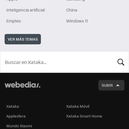
Inteligencia artificial
China
Empleo
Windows 11
VER MÁS TEMAS
BUSCA
SUBIR
Xataka
Xataka Móvil
Applesfera
Xataka Smart Home
Mundo Xiaomi