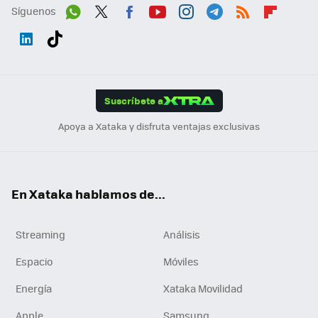
Síguenos
Wh
Twit
Fac
You
Inst
Tele
RSS
Flip
ats
ter
ebo
tub
agr
gra
boa
Link
Tikt
App
ok
e
am
m
rd
edI
ok
Suscríbete a
n
Apoya a Xataka y disfruta ventajas exclusivas
En Xataka hablamos de...
Streaming
Análisis
Espacio
Móviles
Energía
Xataka Movilidad
Apple
Samsung