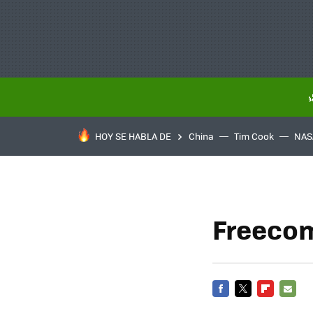
HOY SE HABLA DE
China
Tim Cook
NAS
Freecom
FACEBOOK
TWITTER
FLIPBOARD
E-