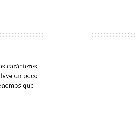
os carácteres
clave un poco
 tenemos que