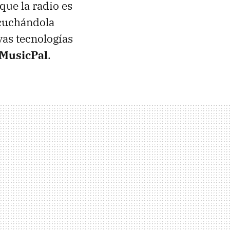
ue la radio es
scuchándola
vas tecnologías
MusicPal
.