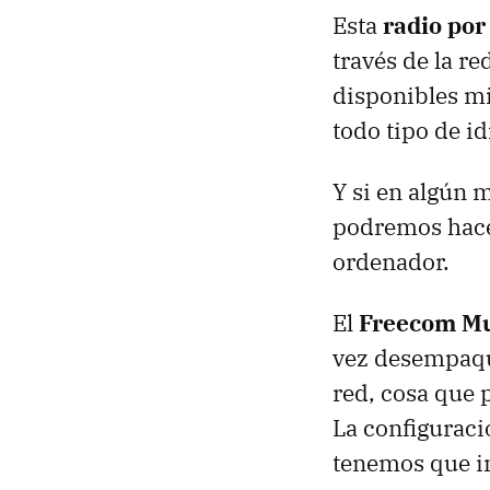
Esta
radio por
través de la r
disponibles mi
todo tipo de i
Y si en algún
podremos hace
ordenador.
El
Freecom Mu
vez desempaque
red, cosa que 
La configuració
tenemos que in