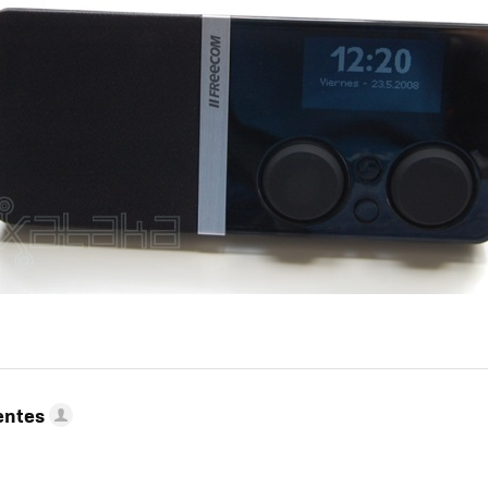
entes