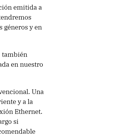
ción emitida a
 tendremos
s géneros y en
, también
ada en nuestro
nvencional. Una
ente y a la
xión Ethernet.
argo si
recomendable