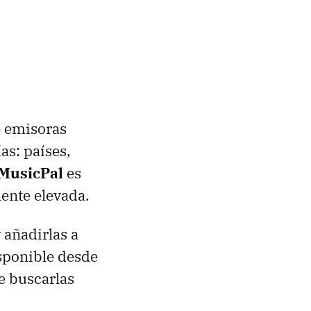
e emisoras
as: países,
MusicPal
es
mente elevada.
 añadirlas a
isponible desde
de buscarlas