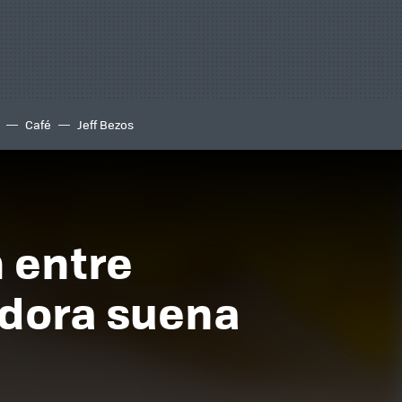
Café
Jeff Bezos
n entre
adora suena