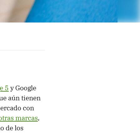
e 5
y Google
que aún tienen
 mercado con
otras marcas
,
no de los