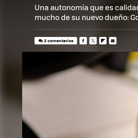
Una autonomía que es calidad
mucho de su nuevo dueño: G
2 comentarios
FACEBOOK
TWITTER
FLIPBOARD
E-
MAIL