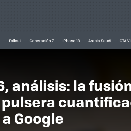
a
Fallout
Generación Z
iPhone 18
Arabia Saudí
GTA VI
, análisis: la fusió
pulsera cuantific
 a Google