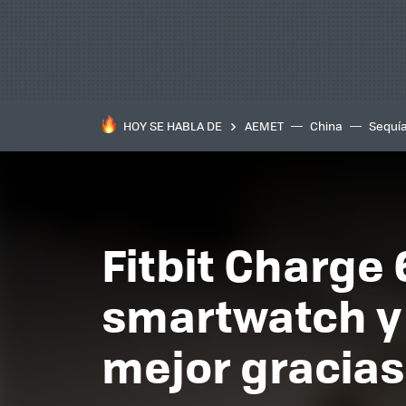
HOY SE HABLA DE
AEMET
China
Sequí
Fitbit Charge 6
smartwatch y 
mejor gracias