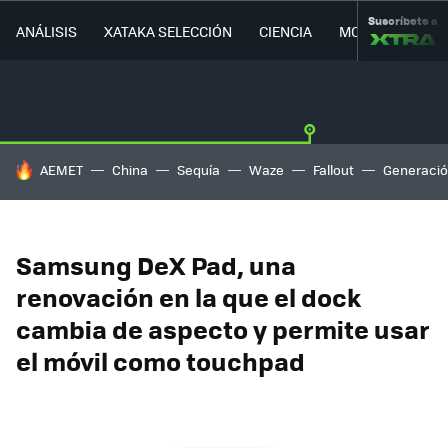
Suscríbete a
ANÁLISIS
XATAKA SELECCIÓN
CIENCIA
MOVILIDAD
HOY SE HABLA DE
AEMET
China
Sequía
Waze
Fallout
Generació
Samsung DeX Pad, una
renovación en la que el dock
cambia de aspecto y permite usar
el móvil como touchpad