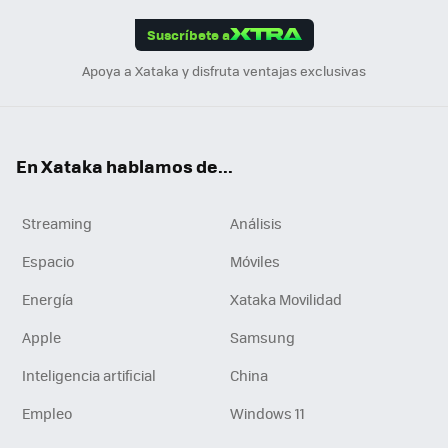
App
ok
e
am
m
rd
edI
ok
Suscríbete a
n
Apoya a Xataka y disfruta ventajas exclusivas
En Xataka hablamos de...
Streaming
Análisis
Espacio
Móviles
Energía
Xataka Movilidad
Apple
Samsung
Inteligencia artificial
China
Empleo
Windows 11