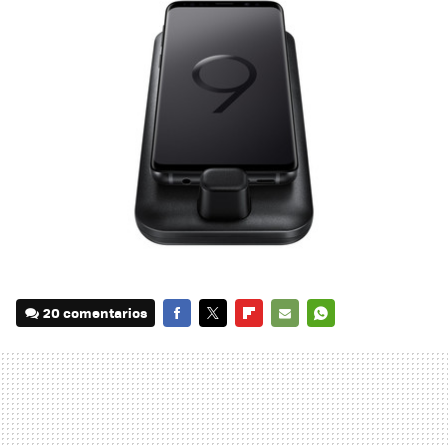
20 comentarios
FACEBOOK
TWITTER
FLIPBOARD
E-
WHATSAPP
MAIL