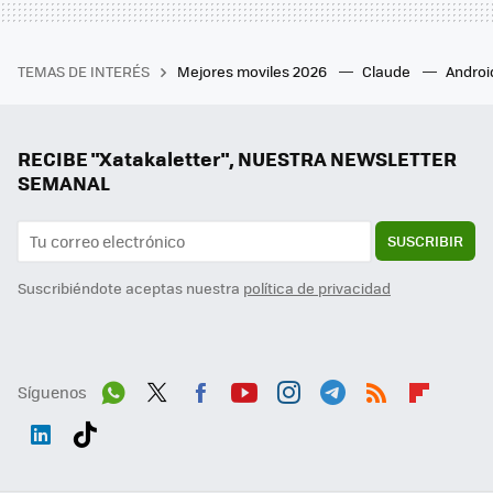
TEMAS DE INTERÉS
Mejores moviles 2026
Claude
Androi
RECIBE "Xatakaletter", NUESTRA NEWSLETTER
SEMANAL
SUSCRIBIR
Suscribiéndote aceptas nuestra
política de privacidad
Síguenos
Wh
Twit
Fac
You
Inst
Tele
RSS
Flip
ats
ter
ebo
tub
agr
gra
boa
Link
Tikt