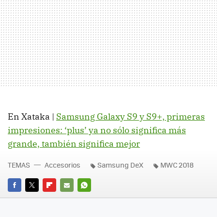
En Xataka |
Samsung Galaxy S9 y S9+, primeras
impresiones: ‘plus’ ya no sólo significa más
grande, también significa mejor
TEMAS
Accesorios
Samsung DeX
MWC 2018
FACEBOOK
TWITTER
FLIPBOARD
E-
WHATSAPP
MAIL