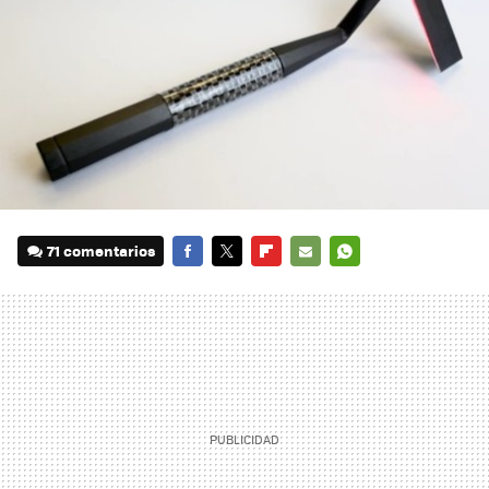
71 comentarios
FACEBOOK
TWITTER
FLIPBOARD
E-
WHATSAPP
MAIL