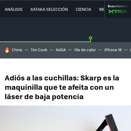
Suscríbete a
ANÁLISIS
XATAKA SELECCIÓN
CIENCIA
MOVILIDAD
HOY SE HABLA DE
China
Tim Cook
NASA
Ola de calor
iPhone 18
Adiós a las cuchillas: Skarp es la
maquinilla que te afeita con un
láser de baja potencia