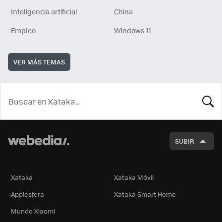
Inteligencia artificial
China
Empleo
Windows 11
VER MÁS TEMAS
BUSCA
SUBIR
Xataka
Xataka Móvil
Applesfera
Xataka Smart Home
Mundo Xiaomi