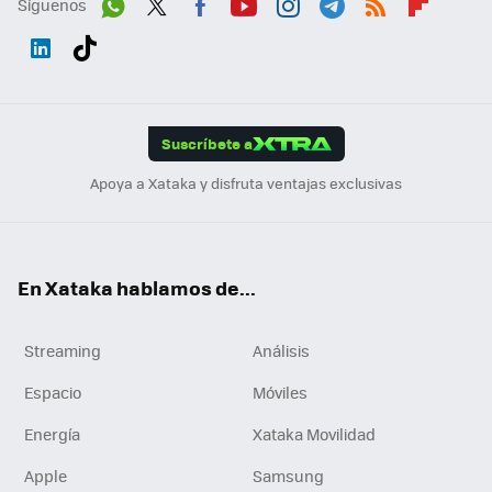
Síguenos
Wh
Twit
Fac
You
Inst
Tele
RSS
Flip
ats
ter
ebo
tub
agr
gra
boa
Link
Tikt
App
ok
e
am
m
rd
edI
ok
Suscríbete a
n
Apoya a Xataka y disfruta ventajas exclusivas
En Xataka hablamos de...
Streaming
Análisis
Espacio
Móviles
Energía
Xataka Movilidad
Apple
Samsung