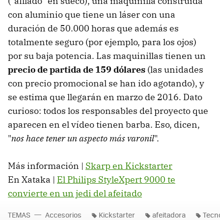
("afilado" en sueco), una maquinilla construida
con aluminio que tiene un láser con una
duración de 50.000 horas que además es
totalmente seguro (por ejemplo, para los ojos)
por su baja potencia. Las maquinillas tienen un
precio de partida de 159 dólares
(las unidades
con precio promocional se han ido agotando), y
se estima que llegarán en marzo de 2016. Dato
curioso: todos los responsables del proyecto que
aparecen en el vídeo tienen barba. Eso, dicen,
"
nos hace tener un aspecto más varonil
".
Más información |
Skarp en Kickstarter
En Xataka |
El Philips StyleXpert 9000 te
convierte en un jedi del afeitado
TEMAS
Accesorios
Kickstarter
afeitadora
Tecno