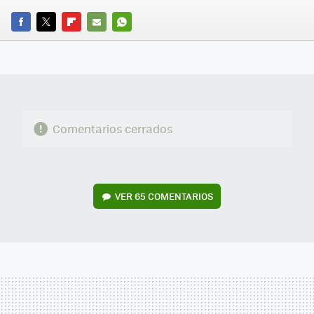
FACEBOOK
TWITTER
FLIPBOARD
E-
WHATSAPP
MAIL
Comentarios cerrados
VER
65 COMENTARIOS