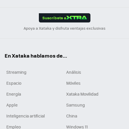
Link
Tikt
App
ok
e
am
m
rd
edI
ok
Suscríbete a
n
Apoya a Xataka y disfruta ventajas exclusivas
En Xataka hablamos de...
Streaming
Análisis
Espacio
Móviles
Energía
Xataka Movilidad
Apple
Samsung
Inteligencia artificial
China
Empleo
Windows 11