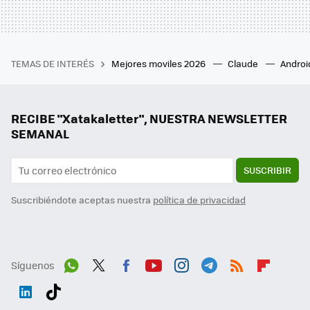
TEMAS DE INTERÉS
Mejores moviles 2026
Claude
Androi
RECIBE "Xatakaletter", NUESTRA NEWSLETTER
SEMANAL
SUSCRIBIR
Suscribiéndote aceptas nuestra
política de privacidad
Síguenos
Wh
Twit
Fac
You
Inst
Tele
RSS
Flip
ats
ter
ebo
tub
agr
gra
boa