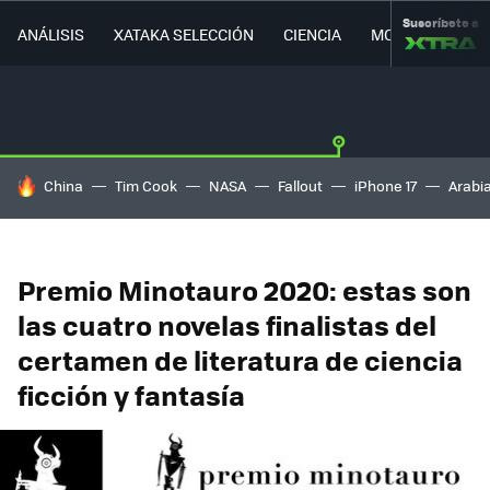
Suscríbete a
ANÁLISIS
XATAKA SELECCIÓN
CIENCIA
MOVILIDAD
HOY SE HABLA DE
China
Tim Cook
NASA
Fallout
iPhone 17
Arabi
Premio Minotauro 2020: estas son
las cuatro novelas finalistas del
certamen de literatura de ciencia
ficción y fantasía