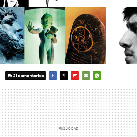
21 comentarios
FACEBOOK
TWITTER
FLIPBOARD
E-
WHATSAPP
MAIL