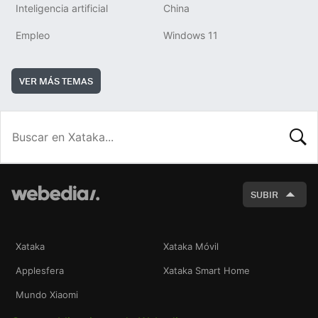
Inteligencia artificial
China
Empleo
Windows 11
VER MÁS TEMAS
BUSCA
SUBIR
Xataka
Xataka Móvil
Applesfera
Xataka Smart Home
Mundo Xiaomi