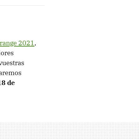
Orange 2021
,
jores
vuestras
garemos
18 de