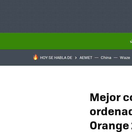
HOY SE HABLA DE
AEMET
China
Waze
Mejor c
ordenad
Orange 