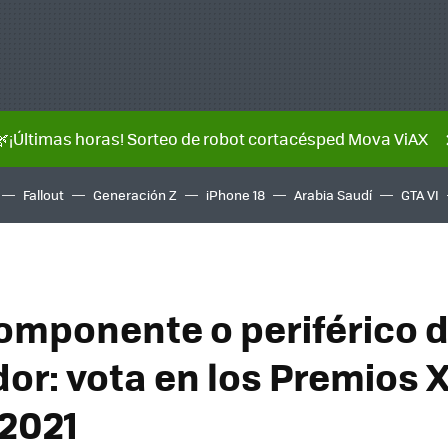
🌿¡Últimas horas! Sorteo de robot cortacésped Mova ViAX
Fallout
Generación Z
iPhone 18
Arabia Saudí
GTA VI
omponente o periférico 
or: vota en los Premios 
2021