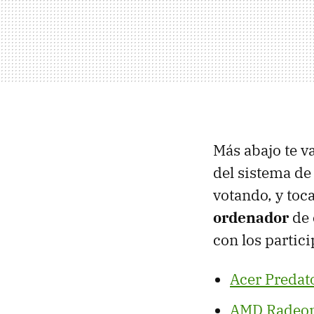
Más abajo te v
del sistema de
votando, y toc
ordenador
de 
con los partici
Acer Predat
AMD Radeon 