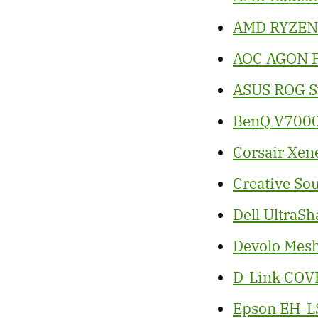
AMD RYZEN 
AOC AGON P
ASUS ROG S
BenQ V7000i
Corsair Xe
Creative Sou
Dell UltraS
Devolo Mesh
D-Link COV
Epson EH-L