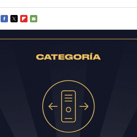
FACEBOOK
TWITTER
FLIPBOARD
E-
MAIL