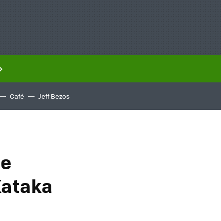
Café
Jeff Bezos
de
Xataka