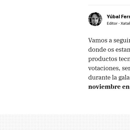
Yúbal Fe
Editor - Xat
Vamos a seguir
donde os estam
productos tecn
votaciones, se
durante la gal
noviembre en 