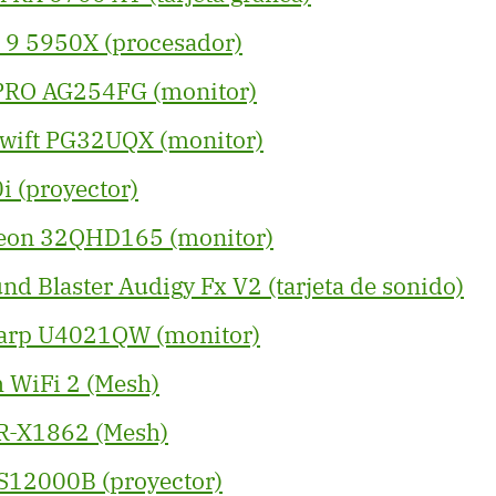
9 5950X (procesador)
RO AG254FG (monitor)
wift PG32UQX (monitor)
 (proyector)
neon 32QHD165 (monitor)
nd Blaster Audigy Fx V2 (tarjeta de sonido)
harp U4021QW (monitor)
 WiFi 2 (Mesh)
R-X1862 (Mesh)
S12000B (proyector)