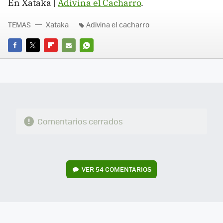
En Xataka |
Adivina el Cacharro
.
TEMAS
Xataka
Adivina el cacharro
FACEBOOK
TWITTER
FLIPBOARD
E-
WHATSAPP
MAIL
Comentarios cerrados
VER
54 COMENTARIOS