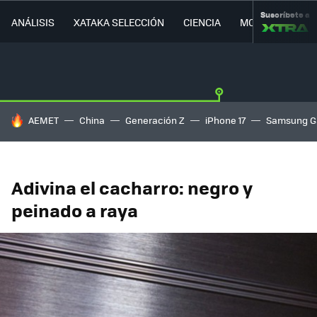
Suscríbete a
ANÁLISIS
XATAKA SELECCIÓN
CIENCIA
MOVILIDAD
HOY SE HABLA DE
AEMET
China
Generación Z
iPhone 17
Samsung G
Adivina el cacharro: negro y
peinado a raya