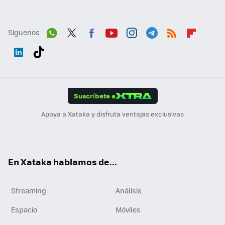
Síguenos
Wh
Twit
Fac
You
Inst
Tele
RSS
Flip
ats
ter
ebo
tub
agr
gra
boa
Link
Tikt
App
ok
e
am
m
rd
edI
ok
Suscríbete a
n
Apoya a Xataka y disfruta ventajas exclusivas
En Xataka hablamos de...
Streaming
Análisis
Espacio
Móviles