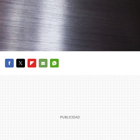
FACEBOOK
TWITTER
FLIPBOARD
E-
WHATSAPP
MAIL