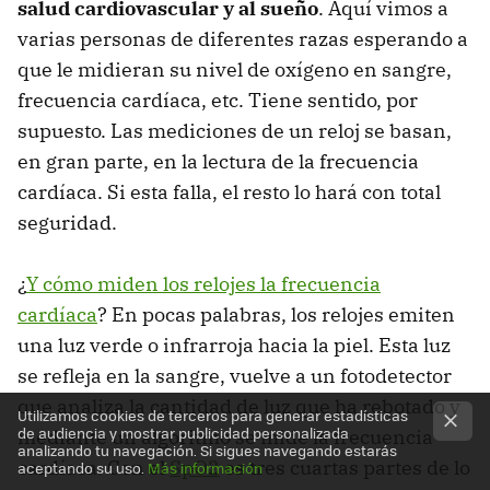
salud cardiovascular y al sueño
. Aquí vimos a
varias personas de diferentes razas esperando a
que le midieran su nivel de oxígeno en sangre,
frecuencia cardíaca, etc. Tiene sentido, por
supuesto. Las mediciones de un reloj se basan,
en gran parte, en la lectura de la frecuencia
cardíaca. Si esta falla, el resto lo hará con total
seguridad.
¿
Y cómo miden los relojes la frecuencia
cardíaca
? En pocas palabras, los relojes emiten
una luz verde o infrarroja hacia la piel. Esta luz
se refleja en la sangre, vuelve a un fotodetector
que analiza la cantidad de luz que ha rebotado y
Utilizamos cookies de terceros para generar estadísticas
de audiencia y mostrar publicidad personalizada
mediante un algoritmo se mide la frecuencia
analizando tu navegación. Si sigues navegando estarás
cardíaca. Con el
SpO2
es tres cuartas partes de lo
aceptando su uso.
Más información