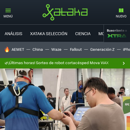
MENÚ
NUEVO
Suscríbete a
ANÁLISIS
XATAKA SELECCIÓN
CIENCIA
MOVILIDAD
HOY SE HABLA DE
AEMET
China
Waze
Fallout
Generación Z
iPh
🌿¡Últimas horas! Sorteo de robot cortacésped Mova ViAX