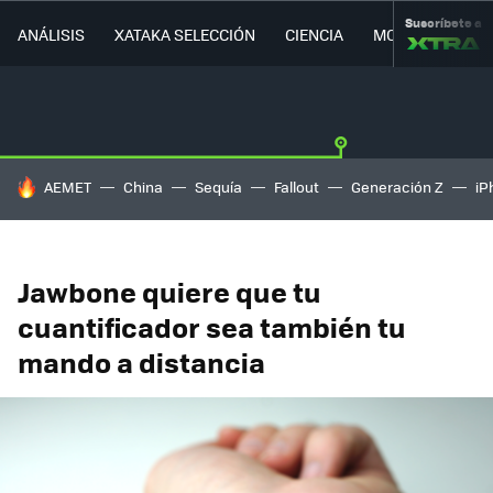
Suscríbete a
ANÁLISIS
XATAKA SELECCIÓN
CIENCIA
MOVILIDAD
HOY SE HABLA DE
AEMET
China
Sequía
Fallout
Generación Z
iP
Jawbone quiere que tu
cuantificador sea también tu
mando a distancia