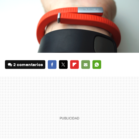
2 comentarios
FACEBOOK
TWITTER
FLIPBOARD
E-
WHATSAPP
MAIL