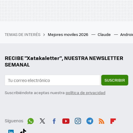
TEMAS DE INTERÉS
Mejores moviles 2026
Claude
Androi
RECIBE "Xatakaletter", NUESTRA NEWSLETTER
SEMANAL
SUSCRIBIR
Suscribiéndote aceptas nuestra
política de privacidad
Síguenos
Wh
Twit
Fac
You
Inst
Tele
RSS
Flip