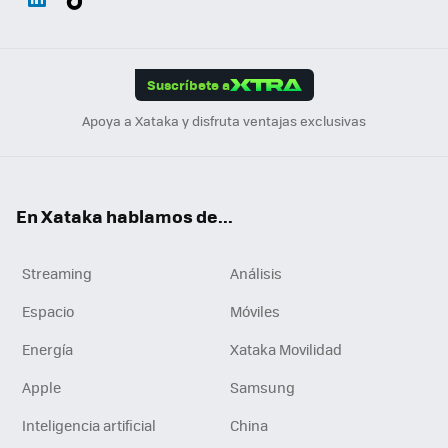
ats
ter
ebo
tub
agr
gra
boa
Link
Tikt
App
ok
e
am
m
rd
edI
ok
Suscríbete a
n
Apoya a Xataka y disfruta ventajas exclusivas
En Xataka hablamos de...
Streaming
Análisis
Espacio
Móviles
Energía
Xataka Movilidad
Apple
Samsung
Inteligencia artificial
China