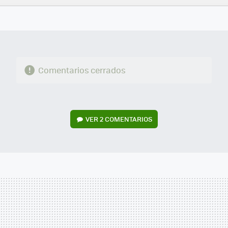
FACEBOOK
TWITTER
FLIPBOARD
E-
WHATSAPP
MAIL
Comentarios cerrados
VER
2 COMENTARIOS