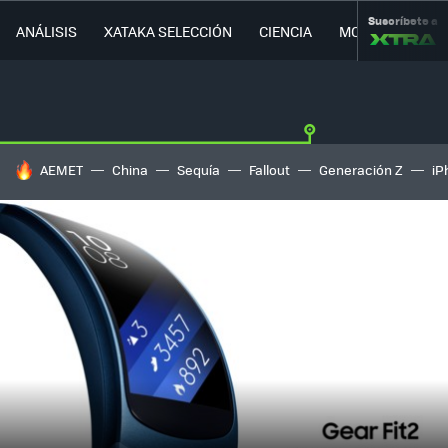
Suscríbete a
ANÁLISIS
XATAKA SELECCIÓN
CIENCIA
MOVILIDAD
HOY SE HABLA DE
AEMET
China
Sequía
Fallout
Generación Z
iP