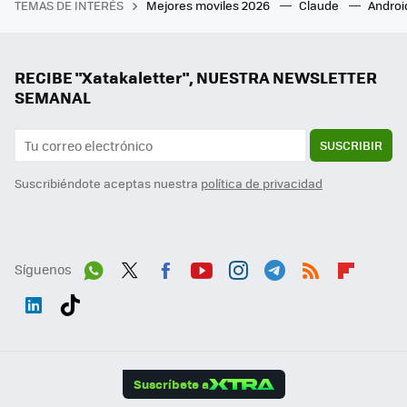
TEMAS DE INTERÉS
Mejores moviles 2026
Claude
Androi
RECIBE "Xatakaletter", NUESTRA NEWSLETTER
SEMANAL
SUSCRIBIR
Suscribiéndote aceptas nuestra
política de privacidad
Síguenos
Wh
Twit
Fac
You
Inst
Tele
RSS
Flip
ats
ter
ebo
tub
agr
gra
boa
Link
Tikt
App
ok
e
am
m
rd
edI
ok
Suscríbete a
n