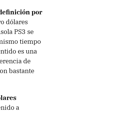
definición por
ro dólares
sola PS3 se
l mismo tiempo
entido es una
ferencia de
son bastante
ólares
enido a