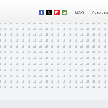
TEMAS
Videojueg
FACEBOOK
TWITTER
FLIPBOARD
E-
MAIL