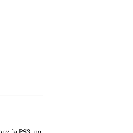
ony, la
PS3
, no