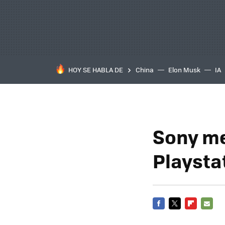
HOY SE HABLA DE
China
Elon Musk
IA
Sony me
Playsta
FACEBOOK
TWITTER
FLIPBOARD
E-