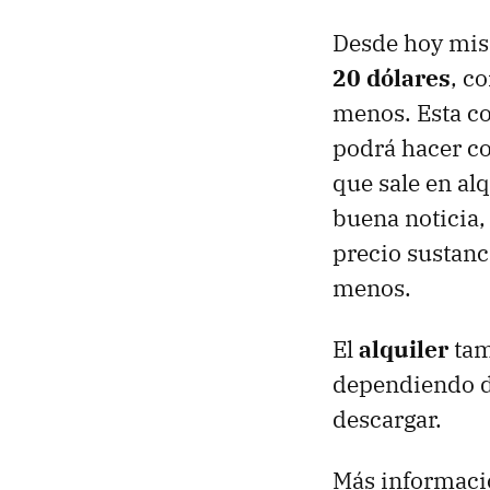
Desde hoy mi
20 dólares
, c
menos. Esta c
podrá hacer co
que sale en alq
buena noticia,
precio sustanci
menos.
El
alquiler
tam
dependiendo de
descargar.
Más informaci