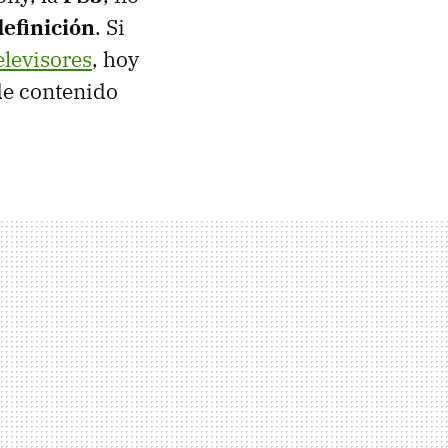
definición
. Si
elevisores
, hoy
de contenido