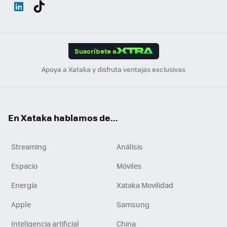
Wh
Twit
Fac
You
Inst
Tele
RSS
Flip
ats
ter
ebo
tub
agr
gra
boa
Link
Tikt
App
ok
e
am
m
rd
edI
ok
Suscríbete a
n
Apoya a Xataka y disfruta ventajas exclusivas
En Xataka hablamos de...
Streaming
Análisis
Espacio
Móviles
Energía
Xataka Movilidad
Apple
Samsung
Inteligencia artificial
China