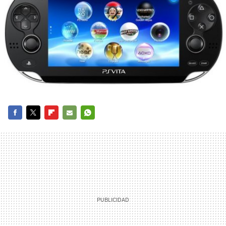
FACEBOOK
TWITTER
FLIPBOARD
E-
WHATSAPP
MAIL