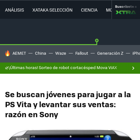
Suscríbete a
ANÁLISIS
XATAKA SELECCIÓN
CIENCIA
MOVILIDAD
HOY SE HABLA DE
AEMET
China
Waze
Fallout
Generación Z
iPh
🌿¡Últimas horas! Sorteo de robot cortacésped Mova ViAX
Se buscan jóvenes para jugar a la
PS Vita y levantar sus ventas:
razón en Sony