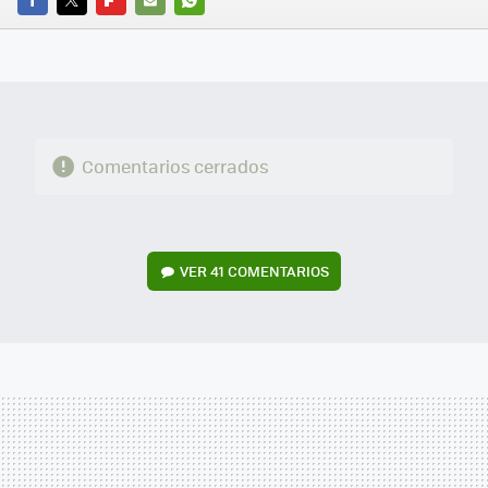
FACEBOOK
TWITTER
FLIPBOARD
E-
WHATSAPP
MAIL
Comentarios cerrados
VER
41 COMENTARIOS