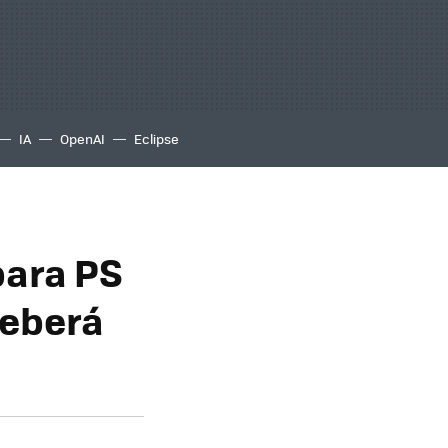
IA
OpenAI
Eclipse
para PS
deberá