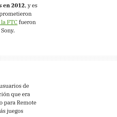
s en 2012
, y es
e prometieron
 la FTC
fueron
e Sony.
usuarios de
ción que era
do para Remote
ás juegos