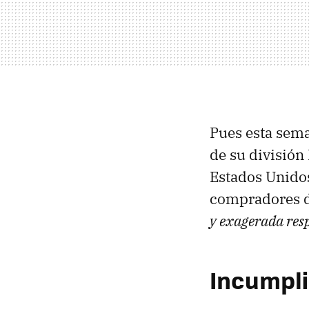
Pues esta sema
de su división
Estados Unid
compradores 
y exagerada resp
Incumpl