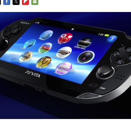
FACEBOOK
TWITTER
FLIPBOARD
E-
MAIL