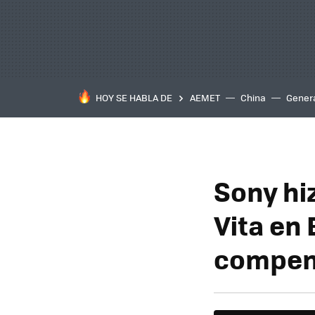
HOY SE HABLA DE
AEMET
China
Gener
Sony hi
Vita en
compen