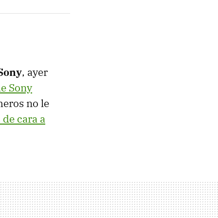
 Sony
, ayer
de Sony
eros no le
 de cara a