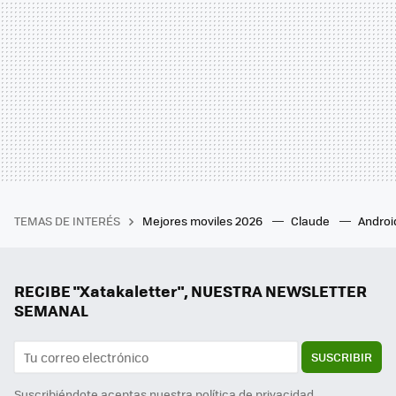
TEMAS DE INTERÉS
Mejores moviles 2026
Claude
Androi
RECIBE "Xatakaletter", NUESTRA NEWSLETTER
SEMANAL
SUSCRIBIR
Suscribiéndote aceptas nuestra
política de privacidad