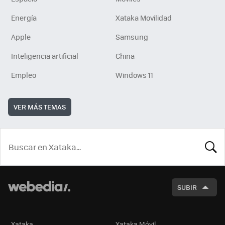
Energía
Xataka Movilidad
Apple
Samsung
Inteligencia artificial
China
Empleo
Windows 11
VER MÁS TEMAS
BUSCA
SUBIR
Xataka
Xataka Móvil