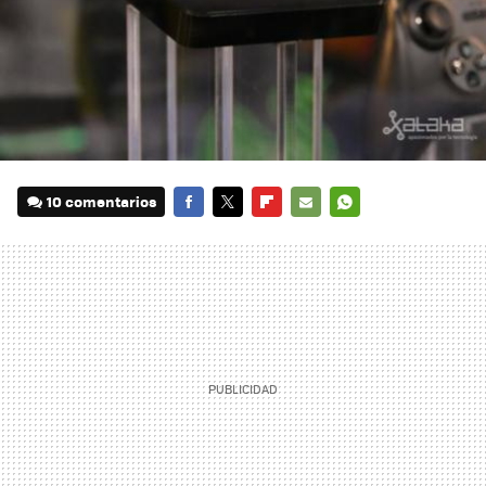
10 comentarios
FACEBOOK
TWITTER
FLIPBOARD
E-
WHATSAPP
MAIL