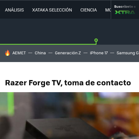
Suscríbete a
ANÁLISIS
XATAKA SELECCIÓN
CIENCIA
MOVILIDAD
HOY SE HABLA DE
AEMET
China
Generación Z
iPhone 17
Samsung G
Razer Forge TV, toma de contacto