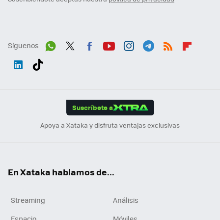
Síguenos
Wh
Twit
Fac
You
Inst
Tele
RSS
Flip
ats
ter
ebo
tub
agr
gra
boa
Link
Tikt
App
ok
e
am
m
rd
edI
ok
Suscríbete a
n
Apoya a Xataka y disfruta ventajas exclusivas
En Xataka hablamos de...
Streaming
Análisis
Espacio
Móviles