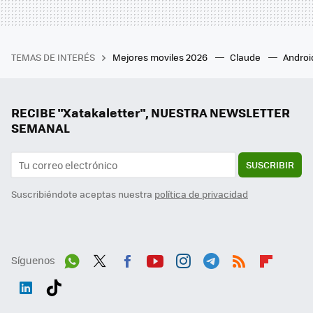
TEMAS DE INTERÉS
Mejores moviles 2026
Claude
Androi
RECIBE "Xatakaletter", NUESTRA NEWSLETTER
SEMANAL
SUSCRIBIR
Suscribiéndote aceptas nuestra
política de privacidad
Síguenos
Wh
Twit
Fac
You
Inst
Tele
RSS
Flip
ats
ter
ebo
tub
agr
gra
boa
Link
Tikt