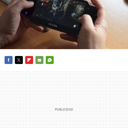
FACEBOOK
TWITTER
FLIPBOARD
E-
WHATSAPP
MAIL