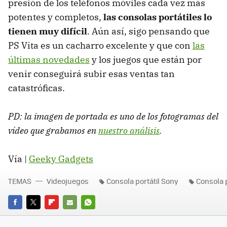
presión de los teléfonos móviles cada vez más
potentes y completos,
las consolas portátiles lo
tienen muy difícil
. Aún así, sigo pensando que
PS Vita es un cacharro excelente y que con
las
últimas novedades
y los juegos que están por
venir conseguirá subir esas ventas tan
catastróficas.
PD: la imagen de portada es uno de los fotogramas del
vídeo que grabamos en
nuestro análisis
.
Vía |
Geeky Gadgets
TEMAS
Videojuegos
Consola portátil Sony
Consola p
FACEBOOK
TWITTER
FLIPBOARD
E-
WHATSAPP