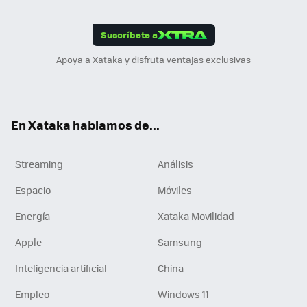
App
ok
e
am
m
rd
edI
ok
Suscríbete a
n
Apoya a Xataka y disfruta ventajas exclusivas
En Xataka hablamos de...
Streaming
Análisis
Espacio
Móviles
Energía
Xataka Movilidad
Apple
Samsung
Inteligencia artificial
China
Empleo
Windows 11