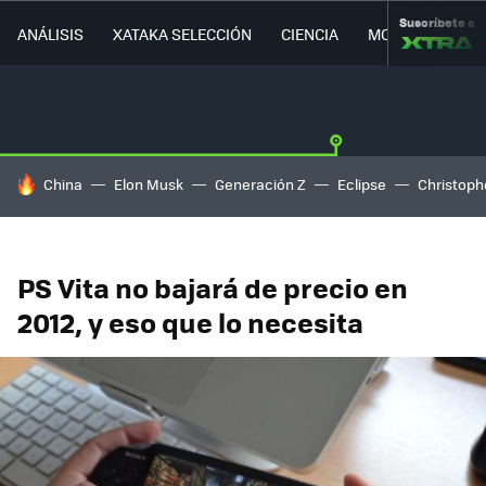
Suscríbete a
ANÁLISIS
XATAKA SELECCIÓN
CIENCIA
MOVILIDAD
HOY SE HABLA DE
China
Elon Musk
Generación Z
Eclipse
Christoph
PS Vita no bajará de precio en
2012, y eso que lo necesita