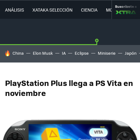
Suscríbete a
ANÁLISIS
XATAKA SELECCIÓN
CIENCIA
MOVILIDAD
HOY SE HABLA DE
China
Elon Musk
IA
Eclipse
Miniserie
Japón
PlayStation Plus llega a PS Vita en
noviembre