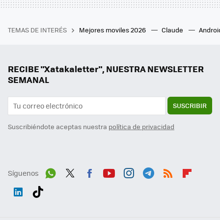
TEMAS DE INTERÉS
Mejores moviles 2026
Claude
Androi
RECIBE "Xatakaletter", NUESTRA NEWSLETTER
SEMANAL
SUSCRIBIR
Suscribiéndote aceptas nuestra
política de privacidad
Síguenos
Wh
Twit
Fac
You
Inst
Tele
RSS
Flip
ats
ter
ebo
tub
agr
gra
boa
Link
Tikt
App
ok
e
am
m
rd