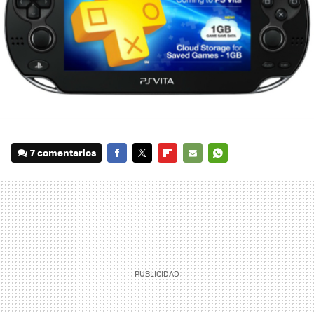
7 comentarios
FACEBOOK
TWITTER
FLIPBOARD
E-
WHATSAPP
MAIL