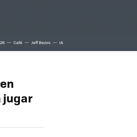
S26
Café
Jeff Bezos
IA
 en
 jugar