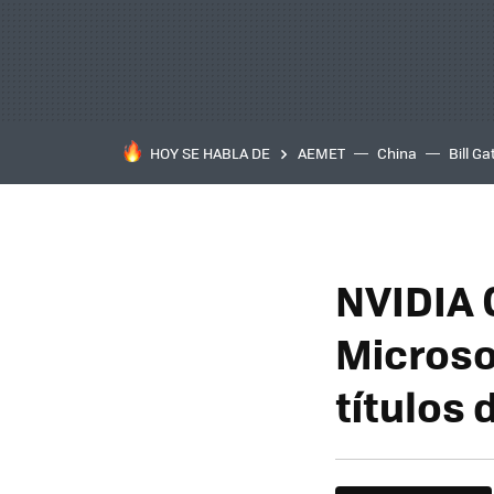
HOY SE HABLA DE
AEMET
China
Bill Ga
NVIDIA 
Microsof
títulos