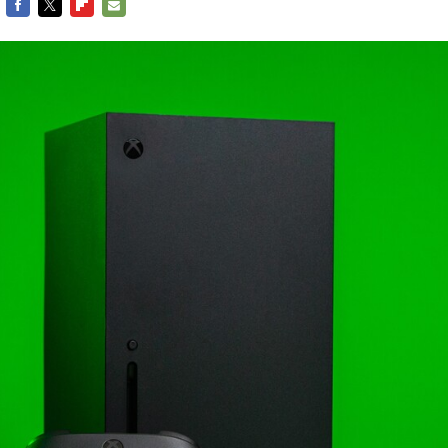
FACEBOOK
TWITTER
FLIPBOARD
E-
MAIL