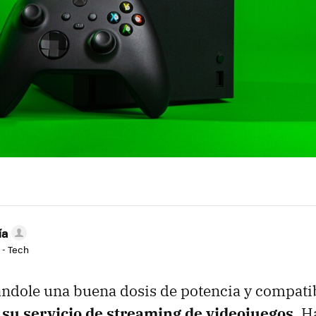
ía
 - Tech
ndole una buena dosis de potencia y compatib
su servicio de streaming de videojuegos
. H