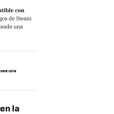
tible con
uegos de Steam
desde una
 sea una
en la