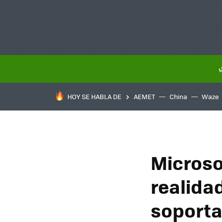
HOY SE HABLA DE
AEMET
China
Waze
Microso
realidad
soporta