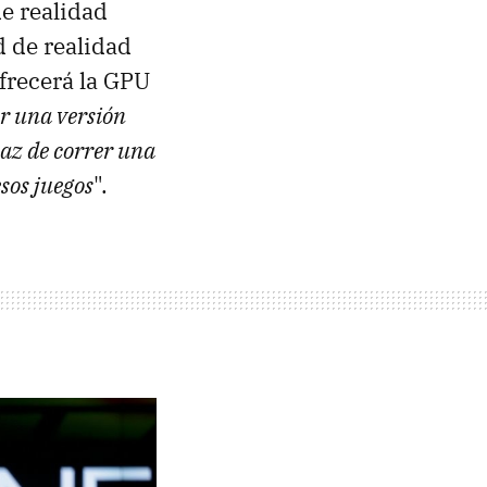
e realidad
d de realidad
frecerá la GPU
r una versión
az de correr una
esos juegos
".