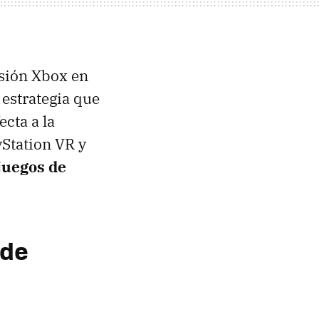
isión Xbox en
 estrategia que
ecta a la
yStation VR y
juegos de
 de