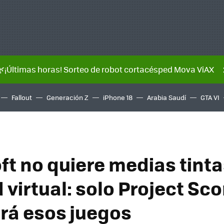
🌿¡Últimas horas! Sorteo de robot cortacésped Mova ViAX
Fallout
Generación Z
iPhone 18
Arabia Saudí
GTA VI
ft no quiere medias tinta
 virtual: solo Project Sco
rá esos juegos