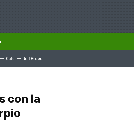
Café
Jeff Bezos
s con la
rpio