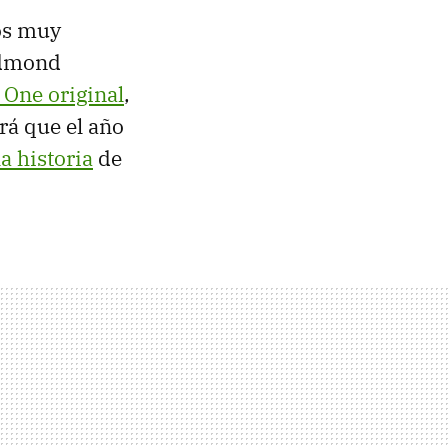
os muy
edmond
One original
,
ará que el año
a historia
de