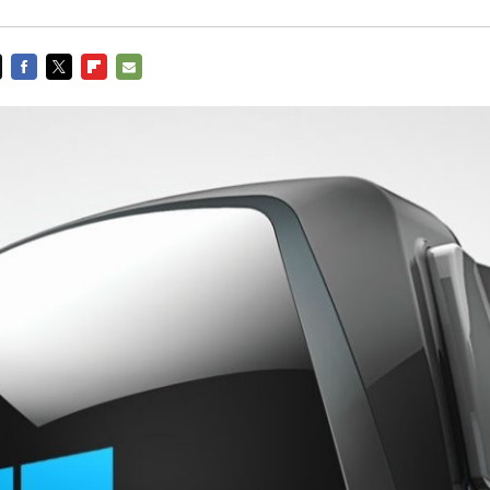
FACEBOOK
TWITTER
FLIPBOARD
E-
MAIL