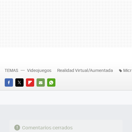
TEMAS
Videojuegos
Realidad Virtual/Aumentada
Micr
FACEBOOK
TWITTER
FLIPBOARD
E-
WHATSAPP
MAIL
Comentarios cerrados