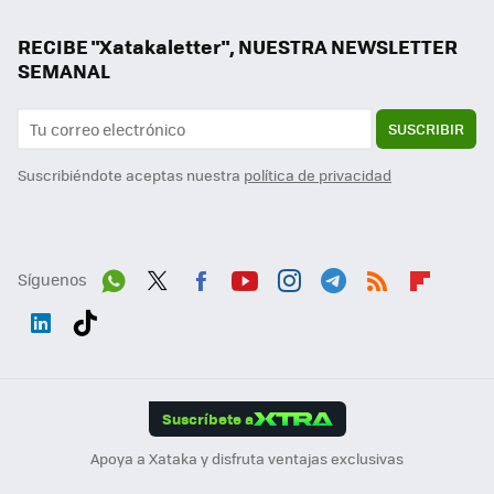
RECIBE "Xatakaletter", NUESTRA NEWSLETTER
SEMANAL
SUSCRIBIR
Suscribiéndote aceptas nuestra
política de privacidad
Síguenos
Wh
Twit
Fac
You
Inst
Tele
RSS
Flip
ats
ter
ebo
tub
agr
gra
boa
Link
Tikt
App
ok
e
am
m
rd
edI
ok
Suscríbete a
n
Apoya a Xataka y disfruta ventajas exclusivas