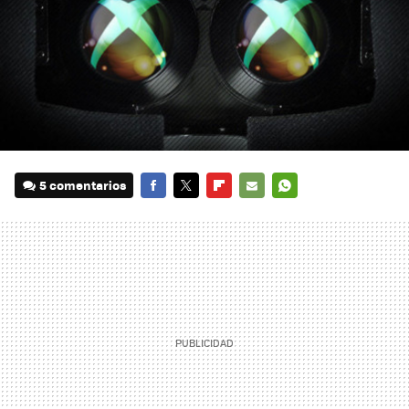
5 comentarios
FACEBOOK
TWITTER
FLIPBOARD
E-
WHATSAPP
MAIL