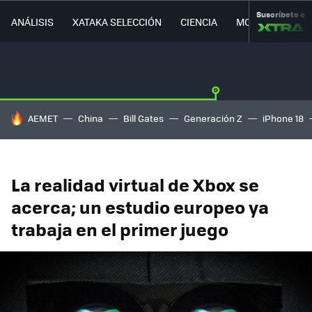
Suscríbete a
ANÁLISIS
XATAKA SELECCIÓN
CIENCIA
MOVILIDAD
HOY SE HABLA DE
AEMET
China
Bill Gates
Generación Z
iPhone 18
La realidad virtual de Xbox se
acerca; un estudio europeo ya
trabaja en el primer juego