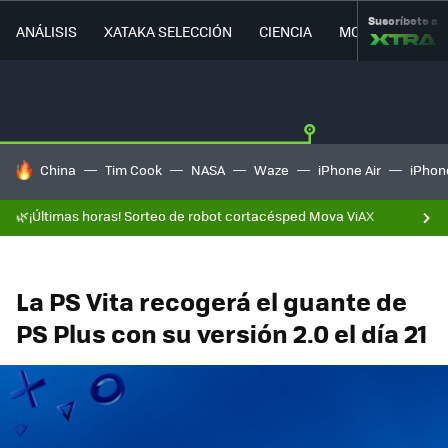
Suscríbete a
ANÁLISIS
XATAKA SELECCIÓN
CIENCIA
MOVILIDAD
HOY SE HABLA DE
China
Tim Cook
NASA
Waze
iPhone Air
iPhone
🌿¡Últimas horas! Sorteo de robot cortacésped Mova ViAX
La PS Vita recogerá el guante de
PS Plus con su versión 2.0 el día 21