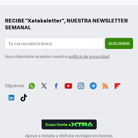
RECIBE "Xatakaletter", NUESTRA NEWSLETTER
SEMANAL
SUSCRIBIR
Suscribiéndote aceptas nuestra
política de privacidad
Síguenos
Wh
Twit
Fac
You
Inst
Tele
RSS
Flip
ats
ter
ebo
tub
agr
gra
boa
Link
Tikt
App
ok
e
am
m
rd
edI
ok
Suscríbete a
n
Apoya a Xataka y disfruta ventajas exclusivas