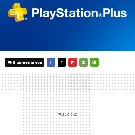
8 comentarios
FACEBOOK
TWITTER
FLIPBOARD
E-
WHATSAPP
MAIL