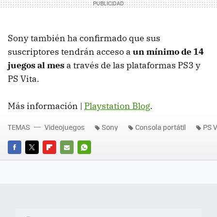
Sony también ha confirmado que sus
suscriptores tendrán acceso a
un mínimo de 14
juegos al mes
a través de las plataformas PS3 y
PS Vita.
Más información |
Playstation Blog
.
TEMAS
Videojuegos
Sony
Consola portátil
PS V
FACEBOOK
TWITTER
FLIPBOARD
E-
WHATSAPP
MAIL