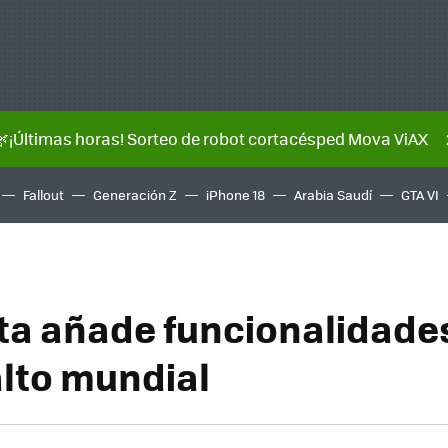
🌿¡Últimas horas! Sorteo de robot cortacésped Mova ViAX
Fallout
Generación Z
iPhone 18
Arabia Saudí
GTA VI
ita añade funcionalidade
alto mundial