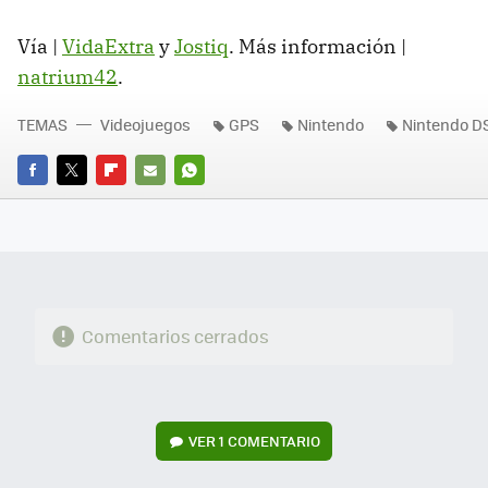
Vía |
VidaExtra
y
Jostiq
. Más información |
natrium42
.
TEMAS
Videojuegos
GPS
Nintendo
Nintendo D
FACEBOOK
TWITTER
FLIPBOARD
E-
WHATSAPP
MAIL
Comentarios cerrados
VER
1 COMENTARIO