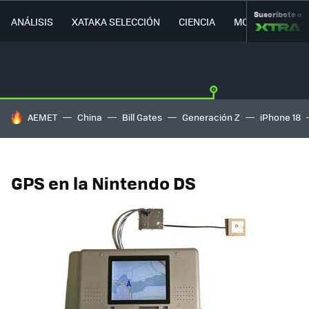
Suscríbete a
ANÁLISIS
XATAKA SELECCIÓN
CIENCIA
MOVILIDAD
HOY SE HABLA DE
AEMET
China
Bill Gates
Generación Z
iPhone 18
GPS en la Nintendo DS