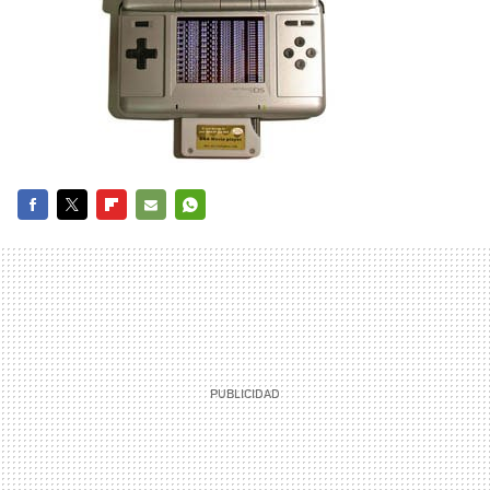
FACEBOOK
TWITTER
FLIPBOARD
E-
WHATSAPP
MAIL