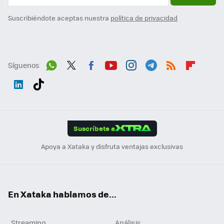
Suscribiéndote aceptas nuestra
política de privacidad
Síguenos
Wh
Twit
Fac
You
Inst
Tele
RSS
Flip
ats
ter
ebo
tub
agr
gra
boa
Link
Tikt
App
ok
e
am
m
rd
edI
ok
Suscríbete a
n
Apoya a Xataka y disfruta ventajas exclusivas
En Xataka hablamos de...
Streaming
Análisis