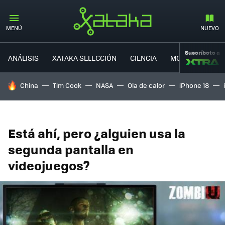
MENÚ
NUEVO
Suscríbete a
ANÁLISIS
XATAKA SELECCIÓN
CIENCIA
MOVILIDAD
HOY SE HABLA DE
China
Tim Cook
NASA
Ola de calor
iPhone 18
Está ahí, pero ¿alguien usa la
segunda pantalla en
videojuegos?