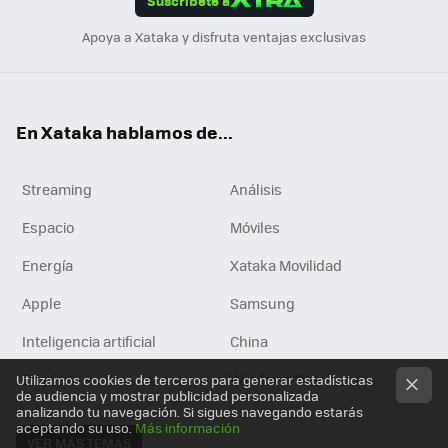
Suscríbete a
n
Apoya a Xataka y disfruta ventajas exclusivas
En Xataka hablamos de...
Streaming
Análisis
Espacio
Móviles
Energía
Xataka Movilidad
Apple
Samsung
Inteligencia artificial
China
Empleo
Windows 11
Utilizamos cookies de terceros para generar estadísticas
de audiencia y mostrar publicidad personalizada
analizando tu navegación. Si sigues navegando estarás
aceptando su uso.
Más información
VER MÁS TEMAS