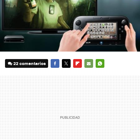
22 comentarios
FACEBOOK
TWITTER
FLIPBOARD
E-
WHATSAPP
MAIL