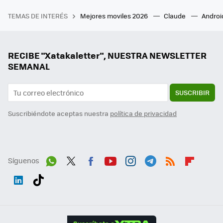
TEMAS DE INTERÉS
Mejores moviles 2026
Claude
Androi
RECIBE "Xatakaletter", NUESTRA NEWSLETTER
SEMANAL
SUSCRIBIR
Suscribiéndote aceptas nuestra
política de privacidad
Síguenos
Wh
Twit
Fac
You
Inst
Tele
RSS
Flip
ats
ter
ebo
tub
agr
gra
boa
Link
Tikt
App
ok
e
am
m
rd
edI
ok